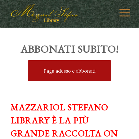
ABBONATI SUBITO!
Paga adesso e abbonati
MAZZARIOL STEFANO
LIBRARY È LA PIÙ
GRANDE RACCOLTA ON