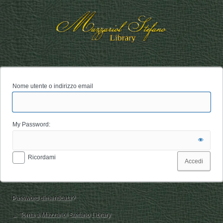
Accedi
Nome utente o indirizzo email
My Password:
Ricordami
Password dimenticata?
← Torna a Mazzariol Stefano Library