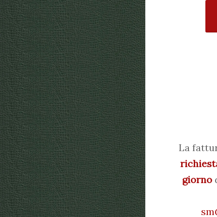
La fattu
richiest
giorno
d
sm@