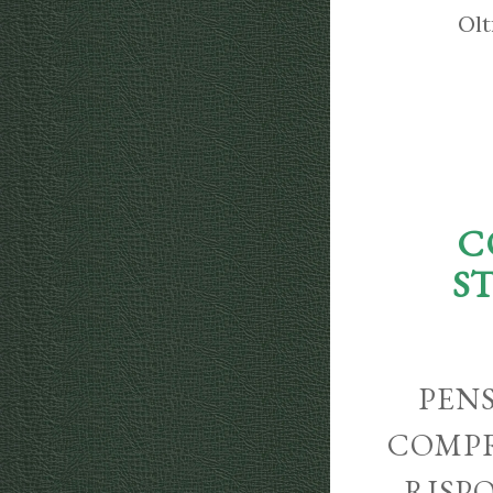
Olt
C
S
PENS
COMPR
RISP