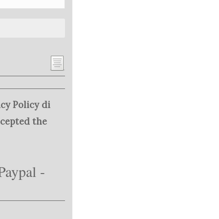
cy Policy di
ccepted the
Paypal -