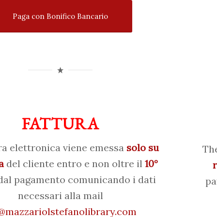
Paga con Bonifico Bancario
FATTURA
ra elettronica viene emessa
solo su
The
a
del cliente entro e non oltre il
10°
al pagamento comunicando i dati
pa
necessari alla mail
mazzariolstefanolibrary.com