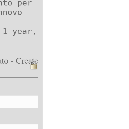
nto per
nnovo
 1 year,
to - Create