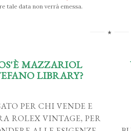
re tale data non verrà emessa.
OS'È MAZZARIOL
TEFANO LIBRARY?
ATO PER CHI VENDE E
A ROLEX VINTAGE, PER
ONDERE ALLE ESIGENZE
B