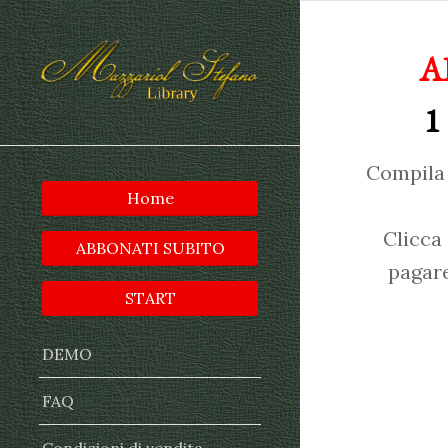
A
1
Compila 
Home
Clicca
ABBONATI SUBITO
pagare
START
DEMO
FAQ