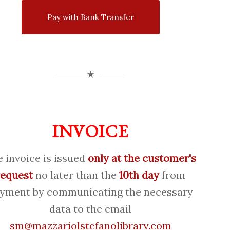
Pay with Bank Transfer
INVOICE
 invoice is issued
only at the customer's
request
no later than the
10th day
from
yment by communicating the necessary
data to the email
sm@mazzariolstefanolibrary.com