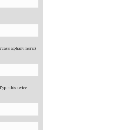
ercase alphanumeric)
Type this twice