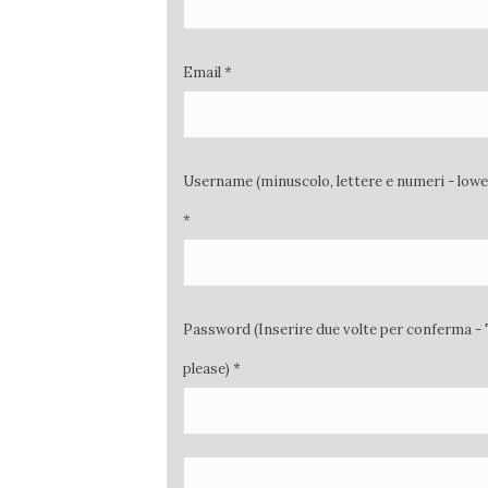
Email *
Username (minuscolo, lettere e numeri - low
*
Password (Inserire due volte per conferma - 
please) *