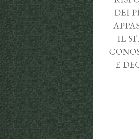
DEI P
APPA
IL S
CONOS
E DE