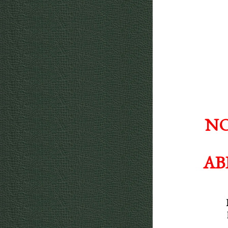
NO
AB