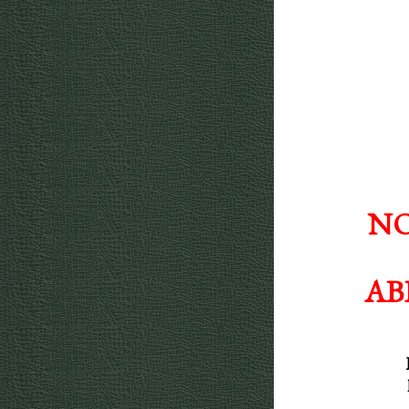
NO
AB