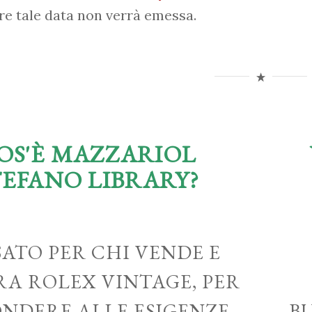
re tale data non verrà emessa.
OS'È MAZZARIOL
TEFANO LIBRARY?
ATO PER CHI VENDE E
A ROLEX VINTAGE, PER
ONDERE ALLE ESIGENZE
B