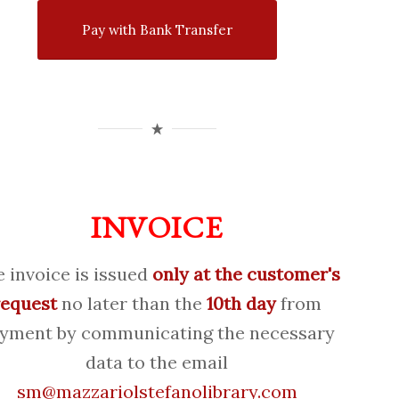
Pay with Bank Transfer
INVOICE
 invoice is issued
only at the customer's
request
no later than the
10th day
from
yment by communicating the necessary
data to the email
sm@mazzariolstefanolibrary.com