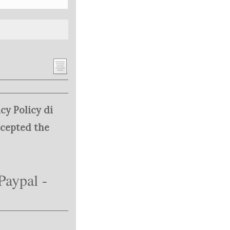
cy Policy di
ccepted the
Paypal -