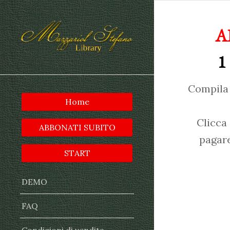
A
1
Compila 
Home
Clicca
ABBONATI SUBITO
pagare
START
DEMO
FAQ