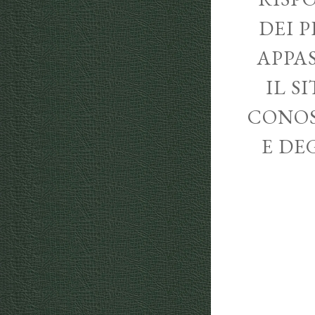
DEI P
APPA
IL S
CONOS
E DE