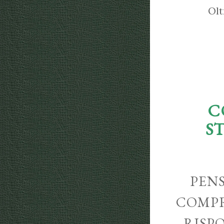
Olt
C
S
PENS
COMPR
RISP