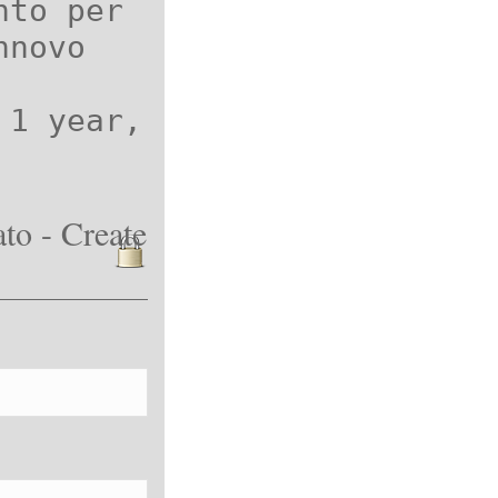
nto per
nnovo
 1 year,
to - Create