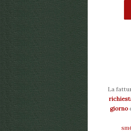
La fattu
richiest
giorno
d
sm@