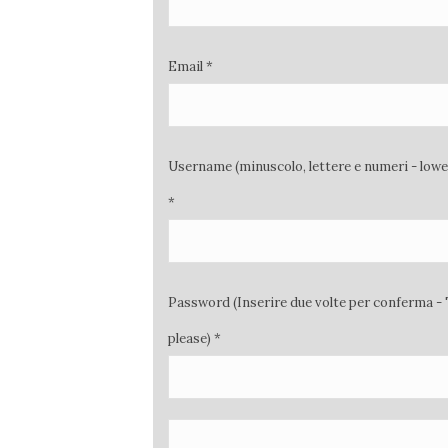
Email *
Username (minuscolo, lettere e numeri - low
*
Password (Inserire due volte per conferma - 
please) *