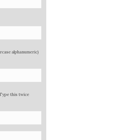
ercase alphanumeric)
Type this twice