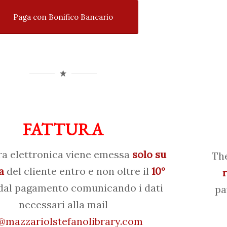
Paga con Bonifico Bancario
FATTURA
ra elettronica viene emessa
solo su
The
a
del cliente entro e non oltre il
10°
al pagamento comunicando i dati
pa
necessari alla mail
mazzariolstefanolibrary.com