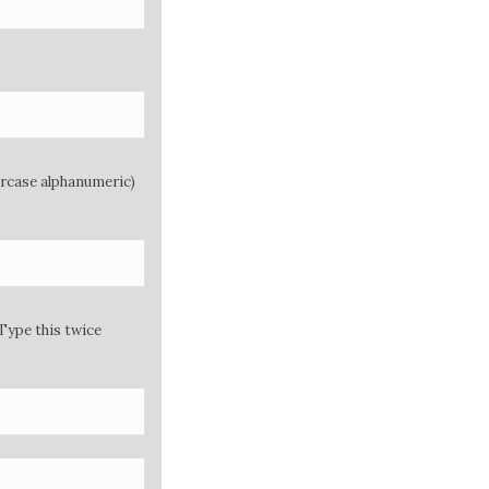
ercase alphanumeric)
Type this twice