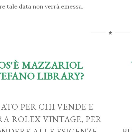
re tale data non verrà emessa.
OS'È MAZZARIOL
TEFANO LIBRARY?
ATO PER CHI VENDE E
A ROLEX VINTAGE, PER
ONDERE ALLE ESIGENZE
B