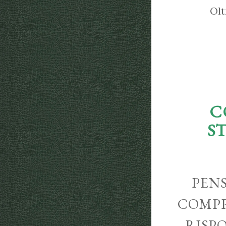
Olt
C
S
PENS
COMPR
RISP