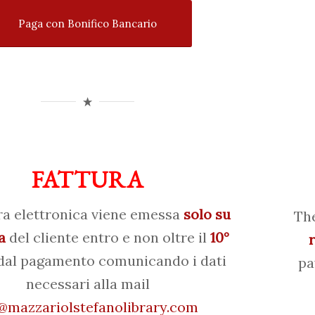
Paga con Bonifico Bancario
FATTURA
ra elettronica viene emessa
solo su
The
a
del cliente entro e non oltre il
10°
al pagamento comunicando i dati
pa
necessari alla mail
mazzariolstefanolibrary.com