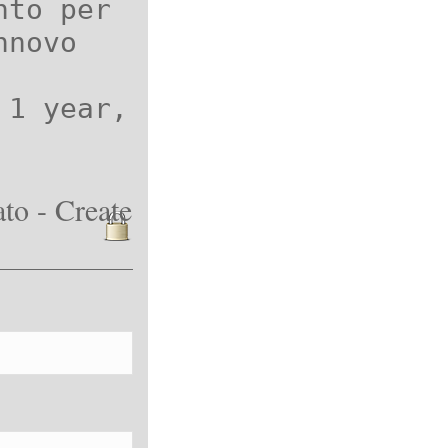
nto per
nnovo
 1 year,
to - Create