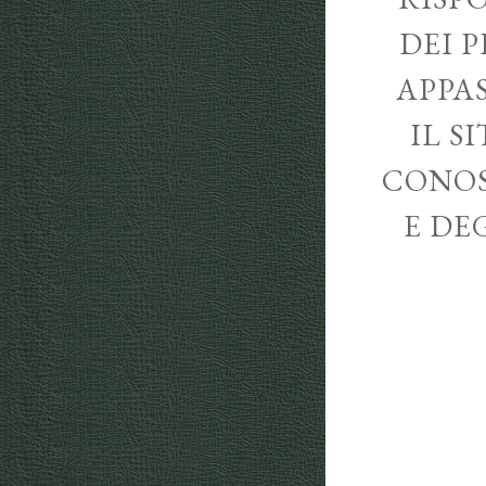
DEI P
APPA
IL S
CONOS
E DE