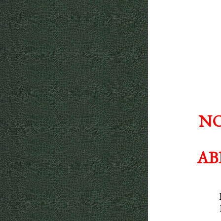
NO
AB