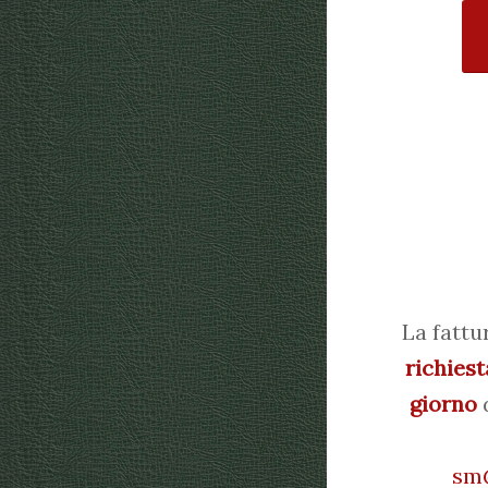
La fattu
richiest
giorno
d
sm@