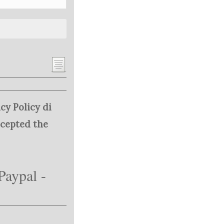
cy Policy di
ccepted the
Paypal -