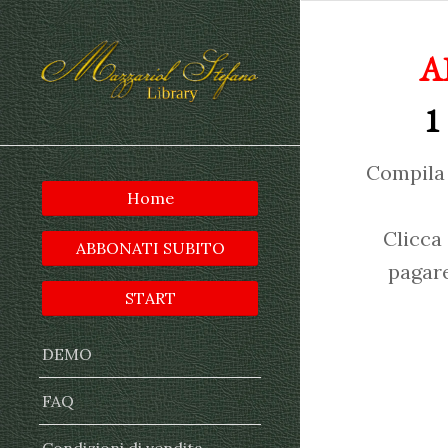
A
1
Compila 
Home
Clicca
ABBONATI SUBITO
pagare
START
DEMO
FAQ