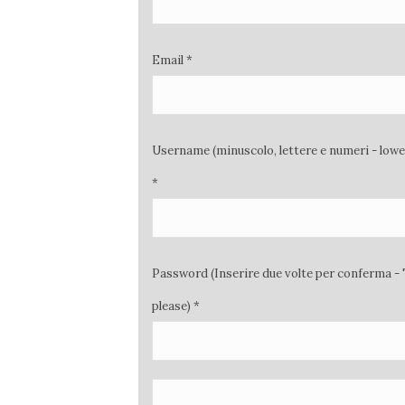
Email *
Username (minuscolo, lettere e numeri - low
*
Password (Inserire due volte per conferma - 
please) *