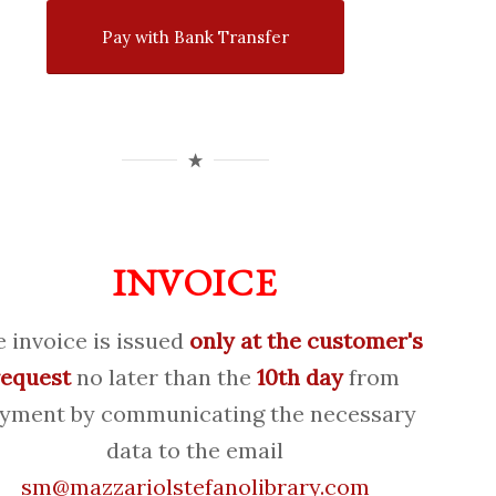
Pay with Bank Transfer
INVOICE
 invoice is issued
only at the customer's
request
no later than the
10th day
from
yment by communicating the necessary
data to the email
sm@mazzariolstefanolibrary.com