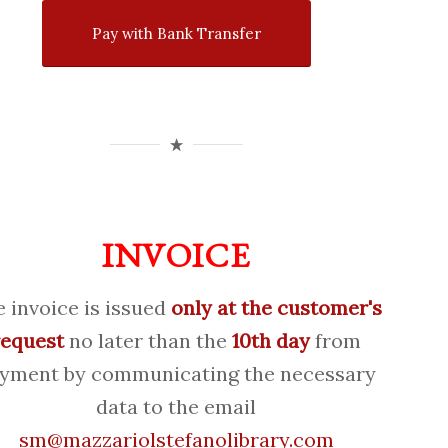
Pay with Bank Transfer
INVOICE
 invoice is issued
only at the customer's
request
no later than the
10th day
from
yment by communicating the necessary
data to the email
sm@mazzariolstefanolibrary.com