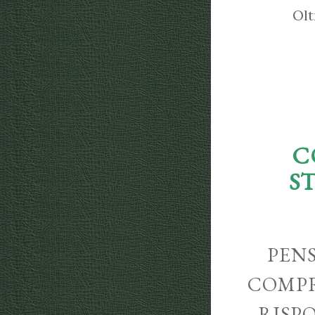
Olt
C
S
PENS
COMPR
RISP