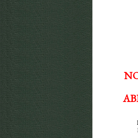
NO
AB