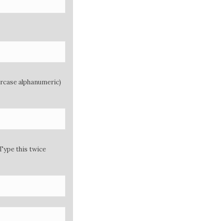
ercase alphanumeric)
Type this twice