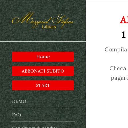
A
1
Compila 
Home
Clicca
ABBONATI SUBITO
pagare
START
DEMO
FAQ