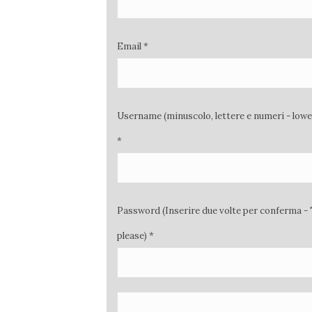
Email *
Username (minuscolo, lettere e numeri - low
*
Password (Inserire due volte per conferma - 
please) *