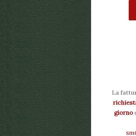
La fattu
richiest
giorno
d
sm@