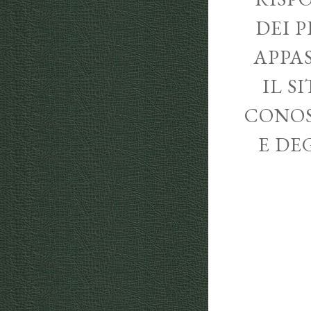
DEI P
APPA
IL S
CONOS
E DE