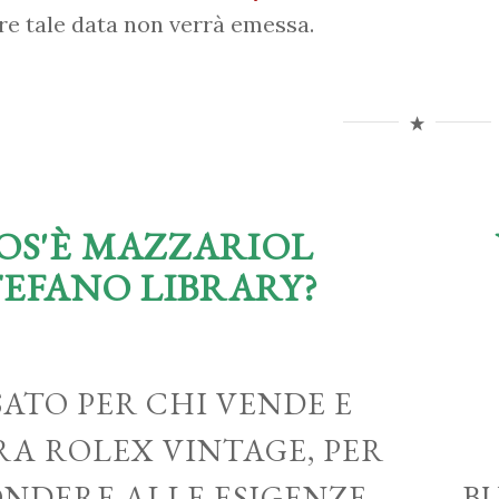
re tale data non verrà emessa.
OS'È MAZZARIOL
TEFANO LIBRARY?
ATO PER CHI VENDE E
A ROLEX VINTAGE, PER
ONDERE ALLE ESIGENZE
B