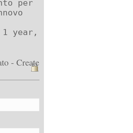
nto per
nnovo
 1 year,
to - Create