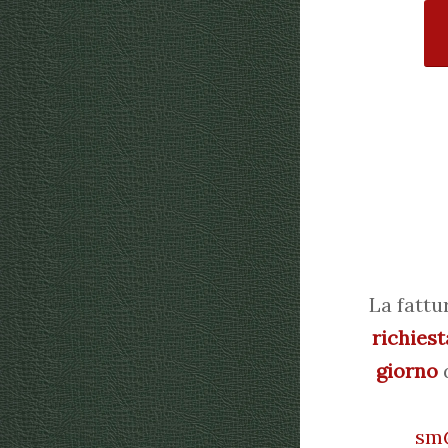
La fattu
richiest
giorno
d
sm@