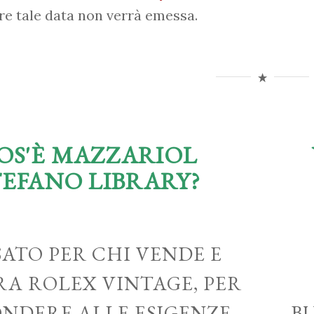
re tale data non verrà emessa.
OS'È MAZZARIOL
TEFANO LIBRARY?
ATO PER CHI VENDE E
A ROLEX VINTAGE, PER
ONDERE ALLE ESIGENZE
B