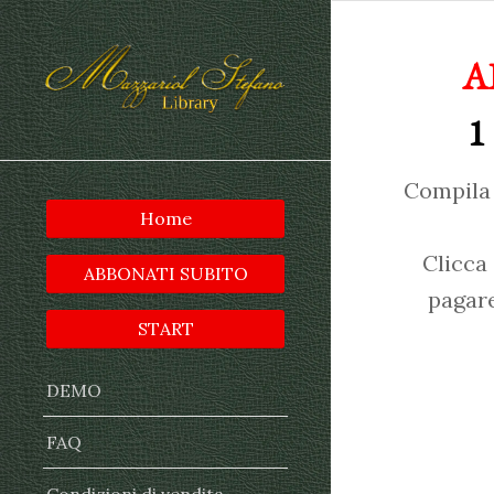
A
1
Compila 
Home
Clicca
ABBONATI SUBITO
pagare
START
DEMO
FAQ