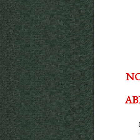
NO
AB