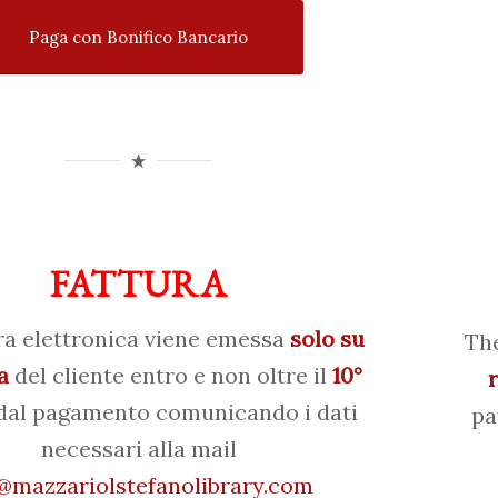
Paga con Bonifico Bancario
FATTURA
ra elettronica viene emessa
solo su
The
a
del cliente entro e non oltre il
10°
al pagamento comunicando i dati
pa
necessari alla mail
mazzariolstefanolibrary.com