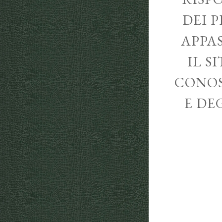
DEI P
APPA
IL S
CONOS
E DE