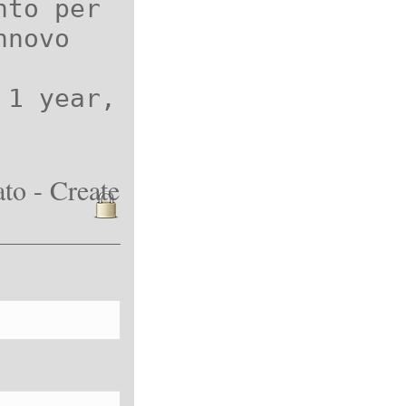
nto per
nnovo
 1 year,
to - Create