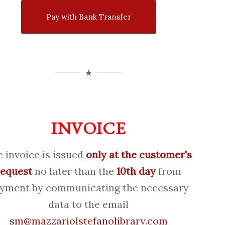
Pay with Bank Transfer
INVOICE
 invoice is issued
only at the customer's
request
no later than the
10th day
from
yment by communicating the necessary
data to the email
sm@mazzariolstefanolibrary.com