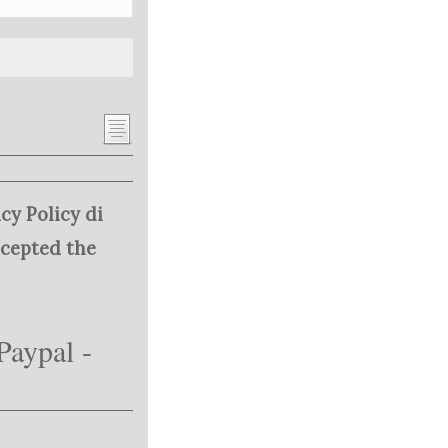
cy Policy di
ccepted the
Paypal -