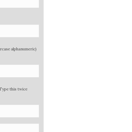
ercase alphanumeric)
Type this twice