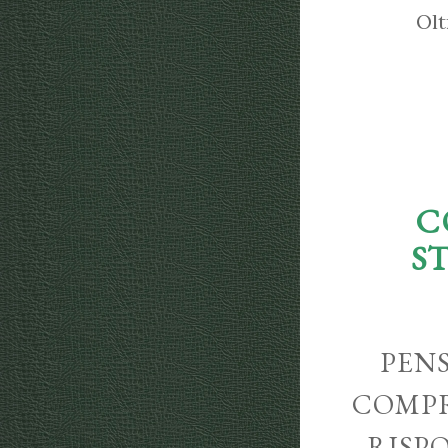
Olt
C
S
PENS
COMPR
RISP