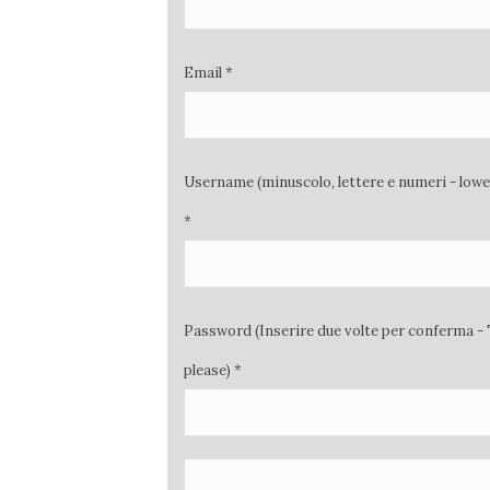
Email *
Username (minuscolo, lettere e numeri - low
*
Password (Inserire due volte per conferma - 
please) *