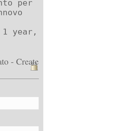
nto per
nnovo
 1 year,
to - Create