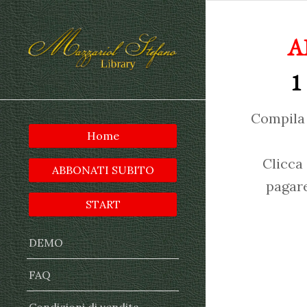
A
1
Compila 
Home
Clicca
ABBONATI SUBITO
pagare
START
DEMO
FAQ