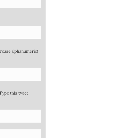
ercase alphanumeric)
Type this twice