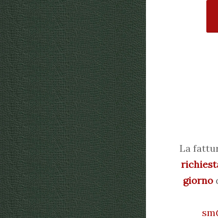
La fattu
richiest
giorno
d
sm@