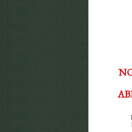
NO
AB