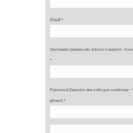
Email *
Username (minuscolo, lettere e numeri - low
*
Password (Inserire due volte per conferma - 
please) *