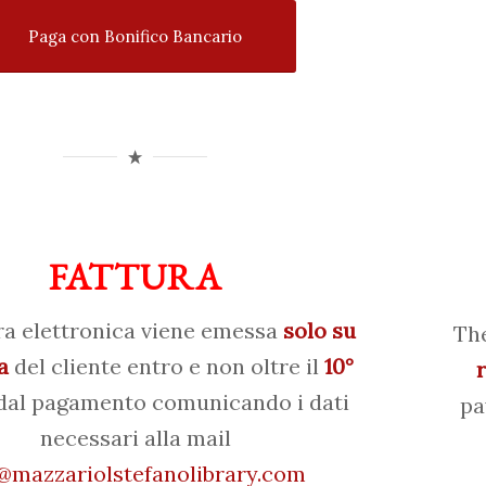
Paga con Bonifico Bancario
FATTURA
ra elettronica viene emessa
solo su
The
a
del cliente entro e non oltre il
10°
al pagamento comunicando i dati
pa
necessari alla mail
mazzariolstefanolibrary.com