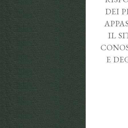
DEI P
APPA
IL S
CONOS
E DE