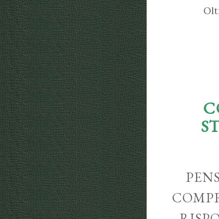
Olt
C
S
PENS
COMPR
RISP