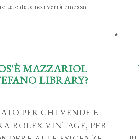
re tale data non verrà emessa.
OS'È MAZZARIOL
TEFANO LIBRARY?
ATO PER CHI VENDE E
A ROLEX VINTAGE, PER
ONDERE ALLE ESIGENZE
B