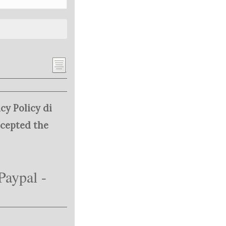
cy Policy di
ccepted the
Paypal -