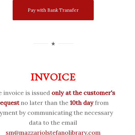
Pay with Bank Transfer
INVOICE
 invoice is issued
only at the customer's
request
no later than the
10th day
from
yment by communicating the necessary
data to the email
sm@mazzariolstefanolibrary.com