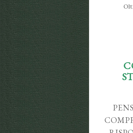
Olt
C
S
PENS
COMPR
RISP