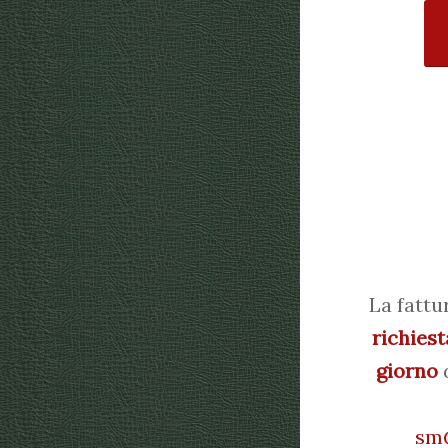
La fattu
richiest
giorno
d
sm@