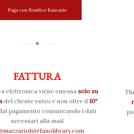
Paga con Bonifico Bancario
FATTURA
ra elettronica viene emessa
solo su
The
a
del cliente entro e non oltre il
10°
al pagamento comunicando i dati
pa
necessari alla mail
mazzariolstefanolibrary.com