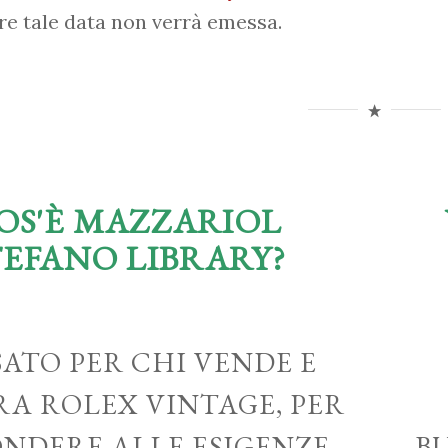
re tale data non verrà emessa.
OS'È MAZZARIOL
TEFANO LIBRARY?
ATO PER CHI VENDE E
A ROLEX VINTAGE, PER
ONDERE ALLE ESIGENZE
B