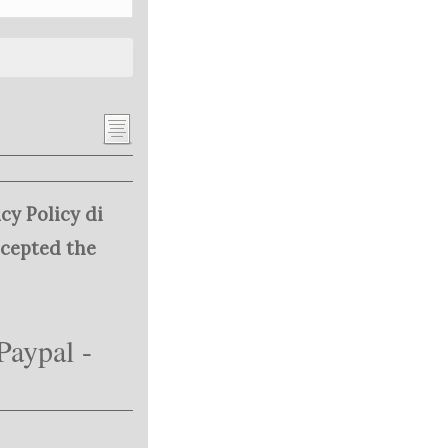
cy Policy di
ccepted the
Paypal -