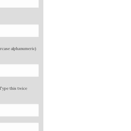
ercase alphanumeric)
Type this twice