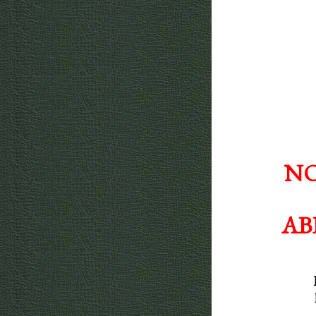
NO
AB