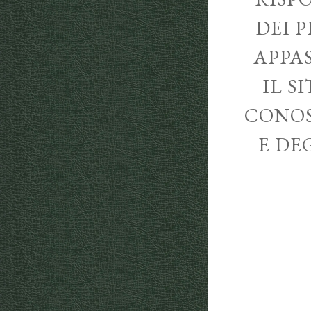
DEI P
APPA
IL S
CONOS
E DE