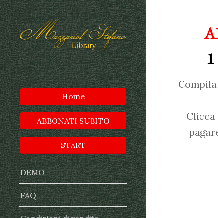
A
1
Compila 
Home
Clicca
ABBONATI SUBITO
pagare
START
DEMO
FAQ