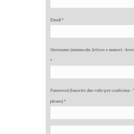
Email *
Username (minuscolo, lettere e numeri - low
*
Password (Inserire due volte per conferma - 
please) *