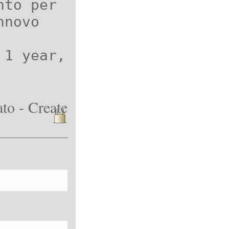
nto per
nnovo
 1 year,
to - Create