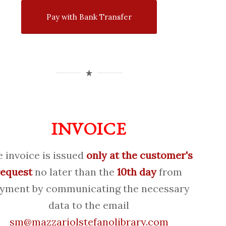
Pay with Bank Transfer
INVOICE
 invoice is issued
only at the customer's
request
no later than the
10th day
from
yment by communicating the necessary
data to the email
sm@mazzariolstefanolibrary.com