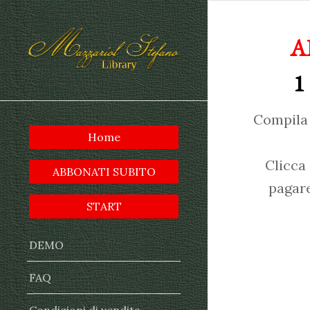
A
1
Compila 
Home
Clicca
ABBONATI SUBITO
pagare
START
DEMO
FAQ