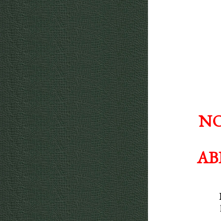
NO
AB