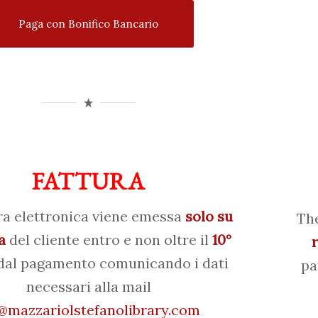
Paga con Bonifico Bancario
FATTURA
ra elettronica viene emessa
solo su
The
a
del cliente entro e non oltre il
10°
al pagamento comunicando i dati
pa
necessari alla mail
mazzariolstefanolibrary.com