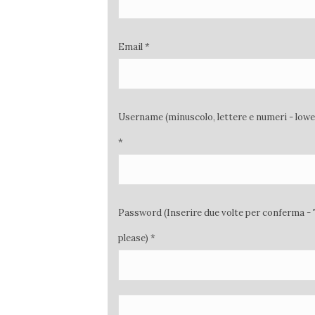
Email *
Username (minuscolo, lettere e numeri - low
*
Password (Inserire due volte per conferma - 
please) *