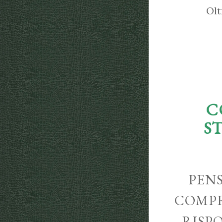
Olt
C
S
PENS
COMPR
RISP