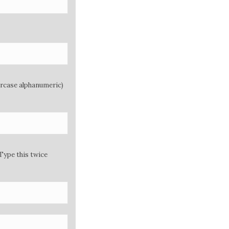
ercase alphanumeric)
Type this twice