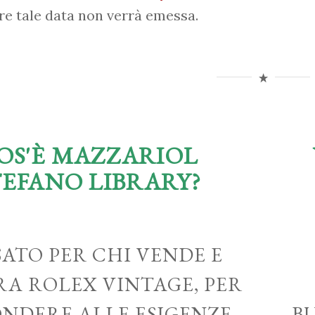
re tale data non verrà emessa.
OS'È MAZZARIOL
TEFANO LIBRARY?
ATO PER CHI VENDE E
A ROLEX VINTAGE, PER
ONDERE ALLE ESIGENZE
B