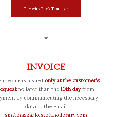
Pay with Bank Transfer
INVOICE
 invoice is issued
only at the customer's
request
no later than the
10th day
from
yment by communicating the necessary
data to the email
sm@mazzariolstefanolibrary.com