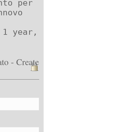
nto per
nnovo
 1 year,
to - Create