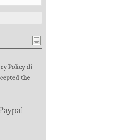
cy Policy di
ccepted the
Paypal -