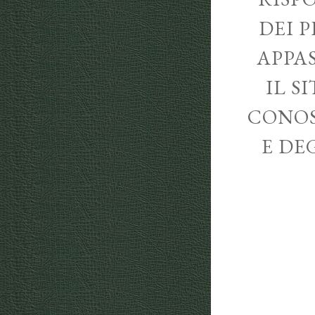
DEI P
APPA
IL S
CONOS
E DE