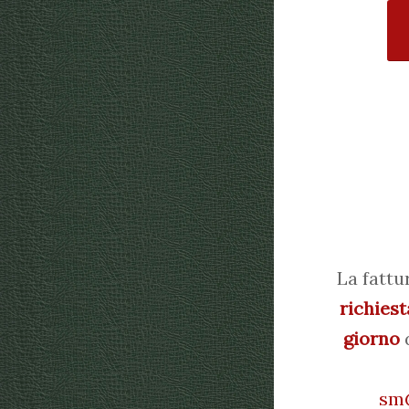
La fattu
richiest
giorno
d
sm@