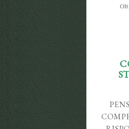
Olt
C
S
PENS
COMPR
RISP