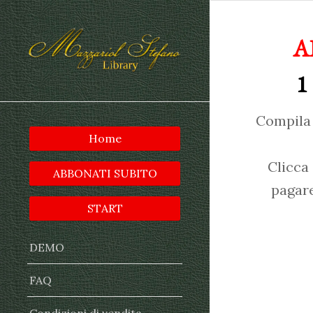
A
1
Compila 
Home
Clicca
ABBONATI SUBITO
pagare
START
DEMO
FAQ