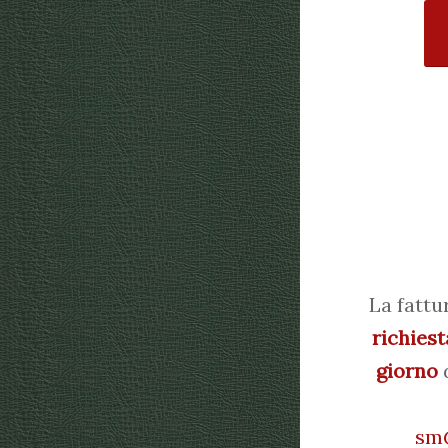
La fattu
richiest
giorno
d
sm@