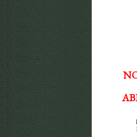
NO
AB