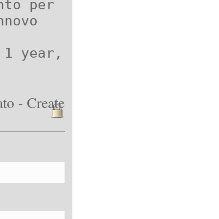
nto per
nnovo
 1 year,
to - Create