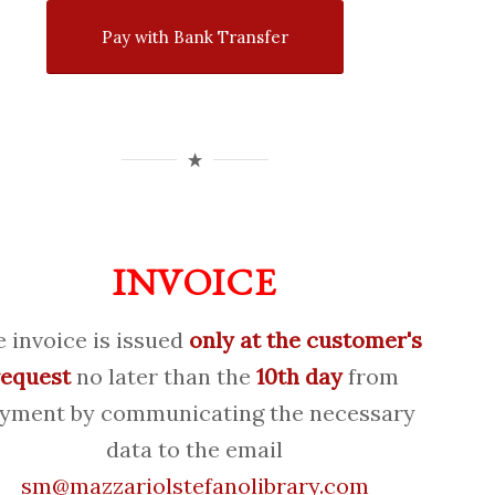
Pay with Bank Transfer
INVOICE
 invoice is issued
only at the customer's
request
no later than the
10th day
from
yment by communicating the necessary
data to the email
sm@mazzariolstefanolibrary.com