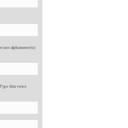
ercase alphanumeric)
Type this twice