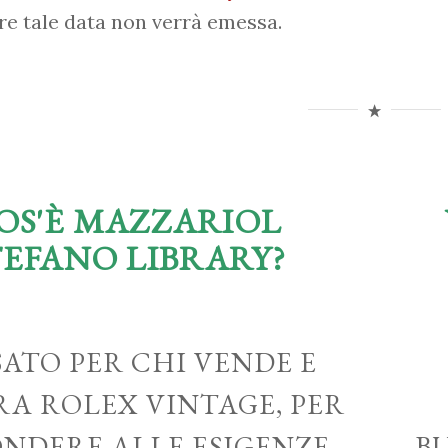
re tale data non verrà emessa.
OS'È MAZZARIOL
TEFANO LIBRARY?
ATO PER CHI VENDE E
A ROLEX VINTAGE, PER
ONDERE ALLE ESIGENZE
B