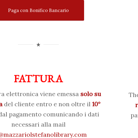
Paga con Bonifico Bancario
FATTURA
ra elettronica viene emessa
solo su
The
a
del cliente entro e non oltre il
10°
al pagamento comunicando i dati
pa
necessari alla mail
mazzariolstefanolibrary.com