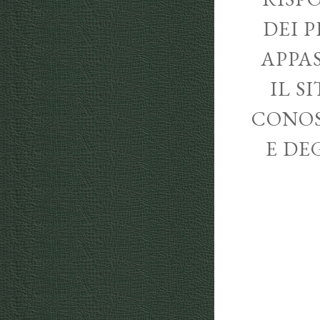
DEI P
APPA
IL S
CONOS
E DE