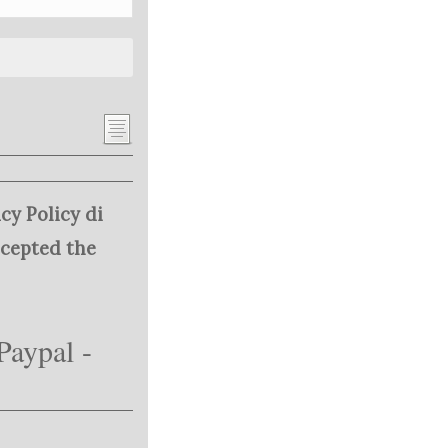
cy Policy di
ccepted the
Paypal -