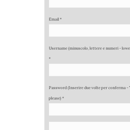
Email *
Username (minuscolo, lettere e numeri - low
*
Password (Inserire due volte per conferma - 
please) *