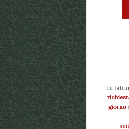
La fattu
richiest
giorno
d
sm@