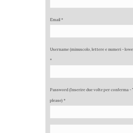
Email *
Username (minuscolo, lettere e numeri - low
*
Password (Inserire due volte per conferma - 
please) *