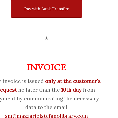
Pay with Bank Transfer
INVOICE
 invoice is issued
only at the customer's
request
no later than the
10th day
from
yment by communicating the necessary
data to the email
sm@mazzariolstefanolibrary.com