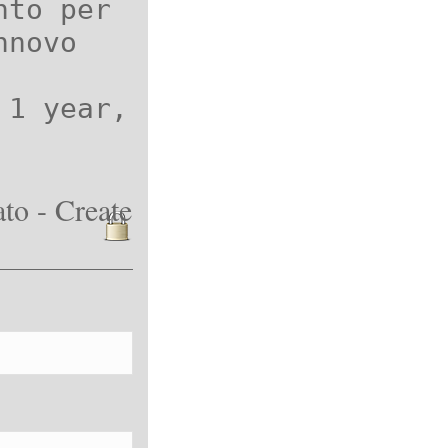
nto per
nnovo
 1 year,
to - Create