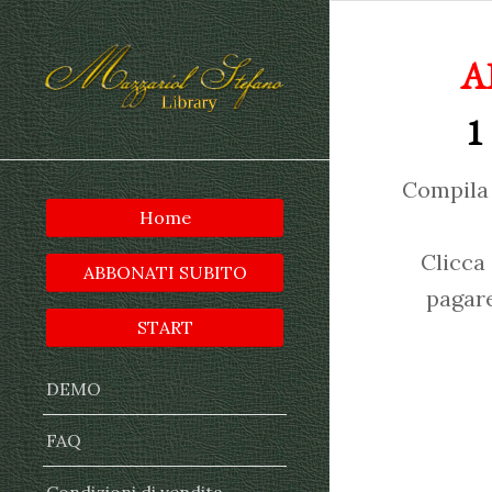
A
1
Compila 
Home
Clicca
ABBONATI SUBITO
pagare
START
DEMO
FAQ