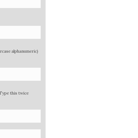
ercase alphanumeric)
Type this twice