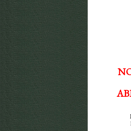
NO
AB