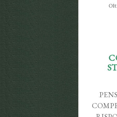
Olt
C
S
PENS
COMPR
RISP