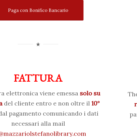
Paga con Bonifico Bancario
FATTURA
ra elettronica viene emessa
solo su
The
a
del cliente entro e non oltre il
10°
al pagamento comunicando i dati
pa
necessari alla mail
mazzariolstefanolibrary.com