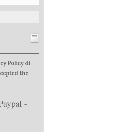
cy Policy di
ccepted the
Paypal -