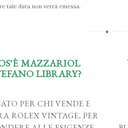
re tale data non verrà emessa.
OS'È MAZZARIOL
TEFANO LIBRARY?
ATO PER CHI VENDE E
A ROLEX VINTAGE, PER
ONDERE ALLE ESIGENZE
B