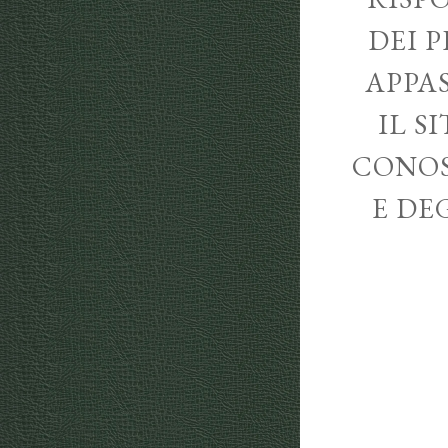
DEI P
APPA
IL S
CONOS
E DE