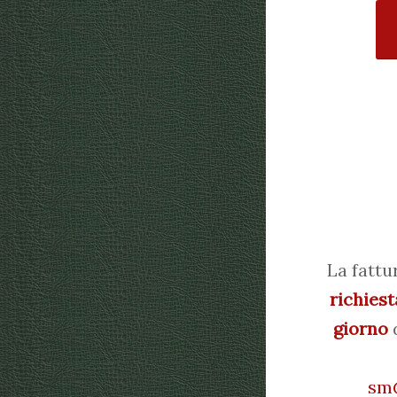
La fattu
richiest
giorno
d
sm@