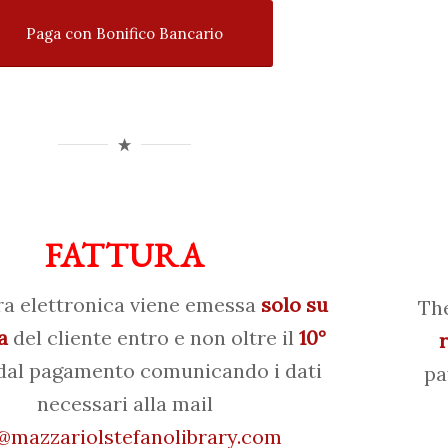
Paga con Bonifico Bancario
FATTURA
ra elettronica viene emessa
solo su
The
a
del cliente entro e non oltre il
10°
al pagamento comunicando i dati
pa
necessari alla mail
mazzariolstefanolibrary.com