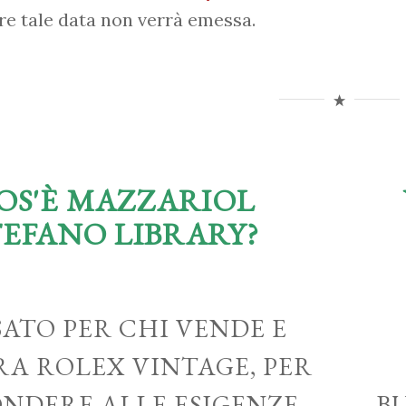
re tale data non verrà emessa.
OS'È MAZZARIOL
TEFANO LIBRARY?
ATO PER CHI VENDE E
A ROLEX VINTAGE, PER
ONDERE ALLE ESIGENZE
B