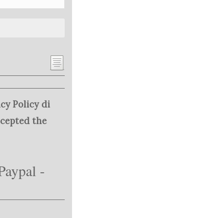
cy Policy di
ccepted the
Paypal -