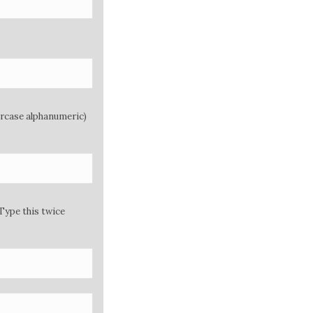
ercase alphanumeric)
Type this twice