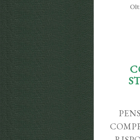
Olt
C
S
PENS
COMPR
RISP