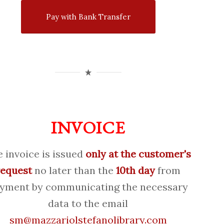
Pay with Bank Transfer
INVOICE
 invoice is issued
only at the customer's
request
no later than the
10th day
from
yment by communicating the necessary
data to the email
sm@mazzariolstefanolibrary.com