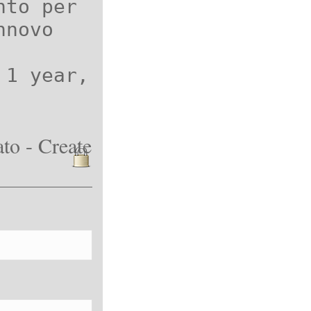
nto per
nnovo
 1 year,
to - Create