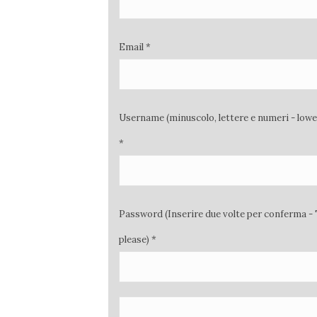
Email *
Username (minuscolo, lettere e numeri - low
*
Password (Inserire due volte per conferma - 
please) *