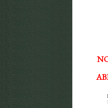
NO
AB