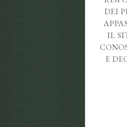
DEI P
APPA
IL S
CONOS
E DE