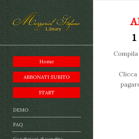
A
1
Compila 
Home
Clicca
ABBONATI SUBITO
pagare
START
DEMO
FAQ