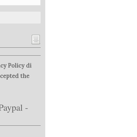
cy Policy di
ccepted the
Paypal -