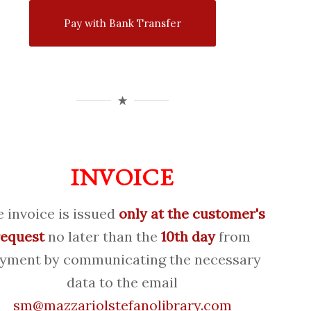
Pay with Bank Transfer
INVOICE
 invoice is issued
only at the customer's
request
no later than the
10th day
from
yment by communicating the necessary
data to the email
sm@mazzariolstefanolibrary.com