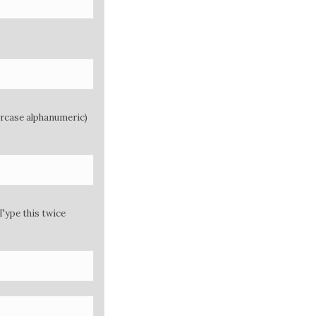
ercase alphanumeric)
Type this twice