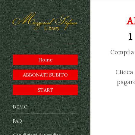
A
1
Compila 
Home
Clicca
ABBONATI SUBITO
pagare
START
DEMO
FAQ