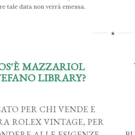
re tale data non verrà emessa.
OS'È MAZZARIOL
TEFANO LIBRARY?
ATO PER CHI VENDE E
A ROLEX VINTAGE, PER
ONDERE ALLE ESIGENZE
B