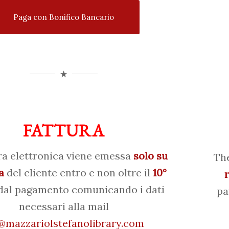
Paga con Bonifico Bancario
FATTURA
ra elettronica viene emessa
solo su
The
a
del cliente entro e non oltre il
10°
al pagamento comunicando i dati
pa
necessari alla mail
mazzariolstefanolibrary.com