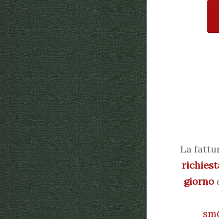
La fattu
richiest
giorno
d
sm@