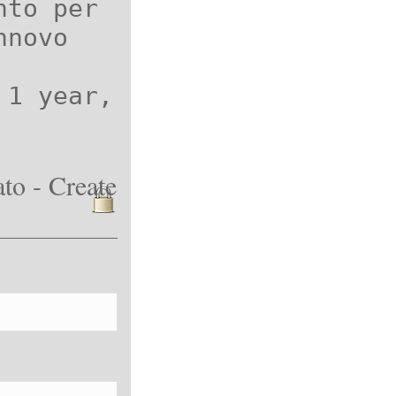
nto per
nnovo
 1 year,
to - Create