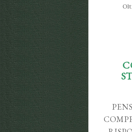
Olt
C
S
PENS
COMPR
RISP