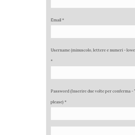
Email *
Username (minuscolo, lettere e numeri - low
*
Password (Inserire due volte per conferma - 
please) *