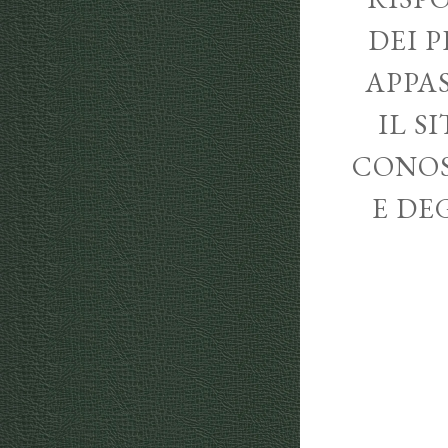
DEI P
APPA
IL S
CONOS
E DE