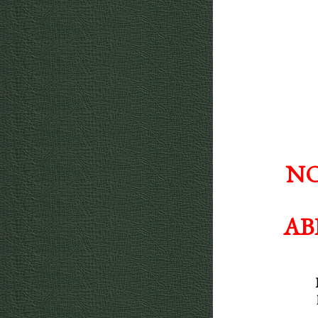
NO
AB