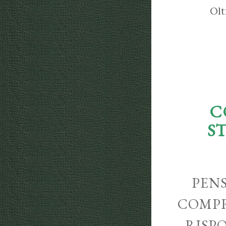
Olt
C
S
PENS
COMPR
RISP