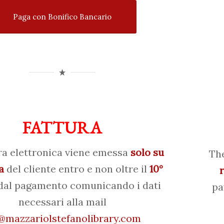
Paga con Bonifico Bancario
FATTURA
ra elettronica viene emessa
solo su
The
a
del cliente entro e non oltre il
10°
al pagamento comunicando i dati
pa
necessari alla mail
mazzariolstefanolibrary.com