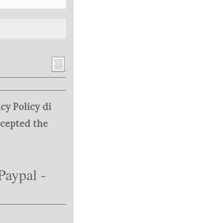
cy Policy di
ccepted the
Paypal -