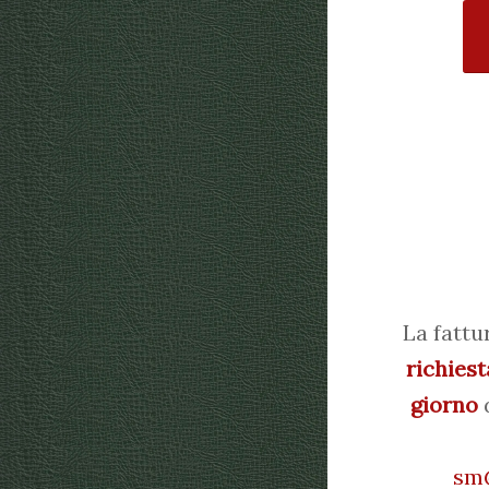
La fattu
richiest
giorno
d
sm@