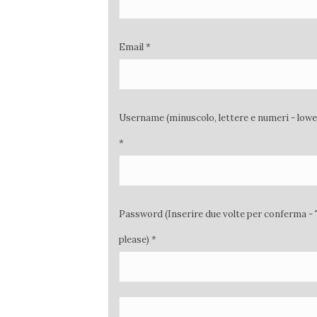
Email *
Username (minuscolo, lettere e numeri - low
*
Password (Inserire due volte per conferma - 
please) *