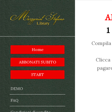
A
1
Compila 
Home
Clicca
ABBONATI SUBITO
pagare
START
DEMO
FAQ