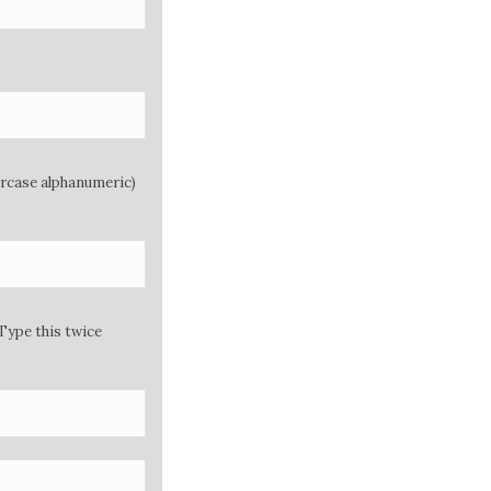
ercase alphanumeric)
Type this twice