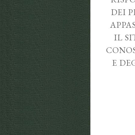
DEI P
APPA
IL S
CONOS
E DE