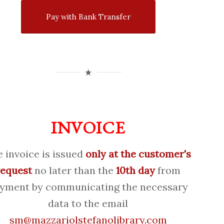
Pay with Bank Transfer
INVOICE
 invoice is issued
only at the customer's
request
no later than the
10th day
from
yment by communicating the necessary
data to the email
sm@mazzariolstefanolibrary.com