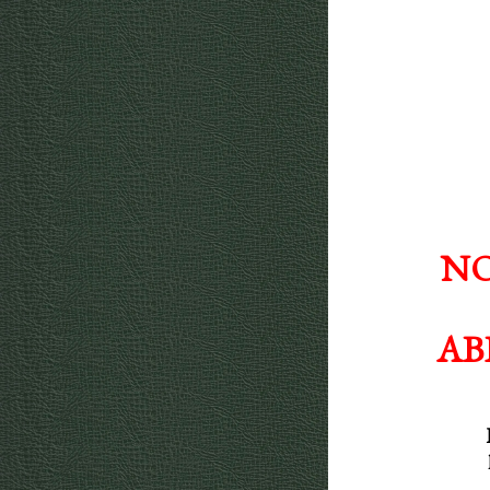
NO
AB