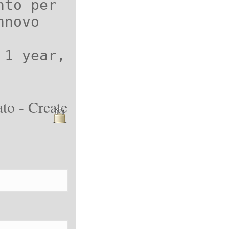
nto per
nnovo
 1 year,
to - Create