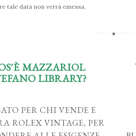
re tale data non verrà emessa.
OS'È MAZZARIOL
TEFANO LIBRARY?
ATO PER CHI VENDE E
A ROLEX VINTAGE, PER
ONDERE ALLE ESIGENZE
B