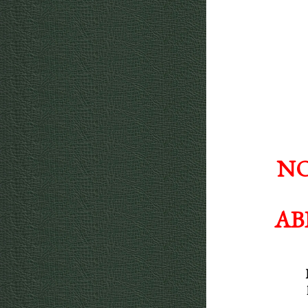
NO
AB