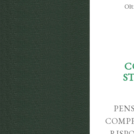
Olt
C
S
PENS
COMPR
RISP