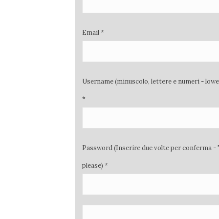
Email *
Username (minuscolo, lettere e numeri - low
*
Password (Inserire due volte per conferma - 
please) *