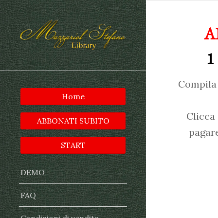
A
1
Compila 
Home
Clicca
ABBONATI SUBITO
pagare
START
DEMO
FAQ