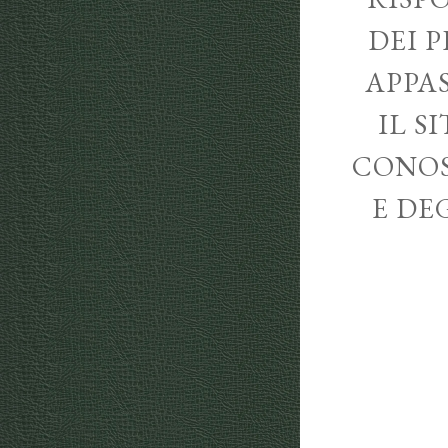
DEI P
APPA
IL S
CONOS
E DE