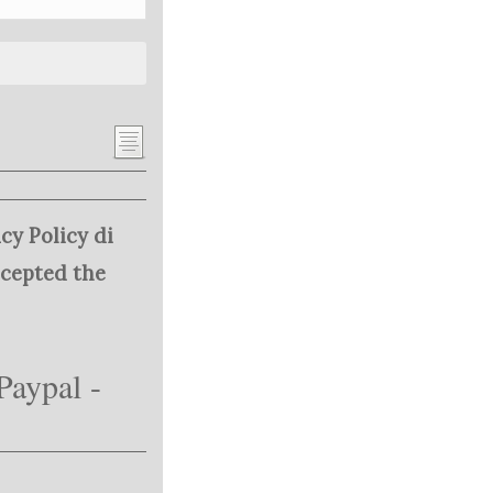
cy Policy di
ccepted the
Paypal -