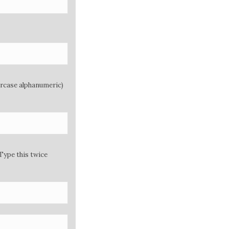
ercase alphanumeric)
Type this twice