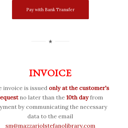
Pay with Bank Transfer
INVOICE
 invoice is issued
only at the customer's
request
no later than the
10th day
from
yment by communicating the necessary
data to the email
sm@mazzariolstefanolibrary.com