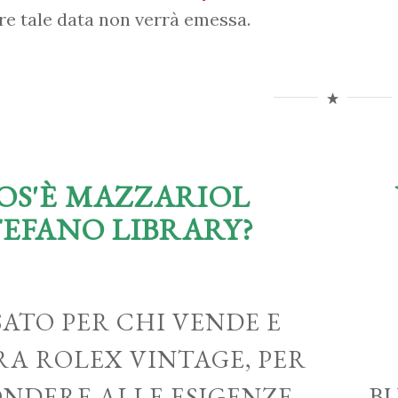
re tale data non verrà emessa.
OS'È MAZZARIOL
TEFANO LIBRARY?
ATO PER CHI VENDE E
A ROLEX VINTAGE, PER
ONDERE ALLE ESIGENZE
B