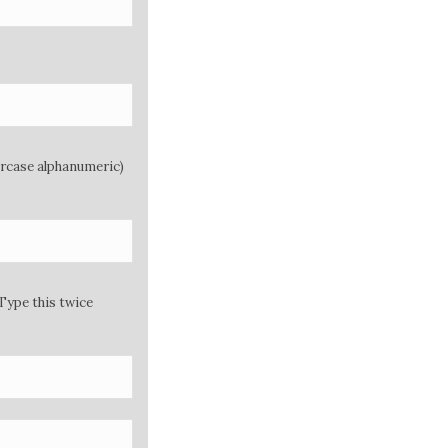
ercase alphanumeric)
Type this twice