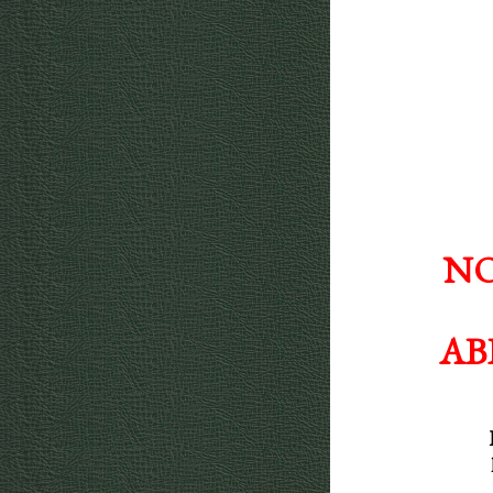
NO
AB