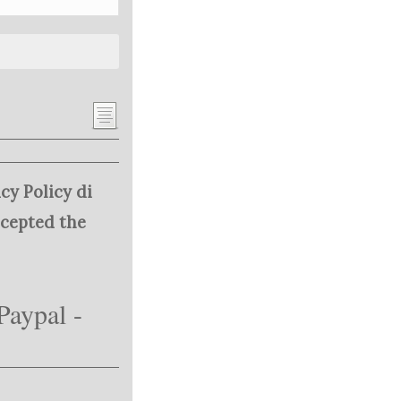
cy Policy di
ccepted the
Paypal -