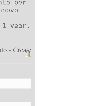
nto per
nnovo
 1 year,
to - Create