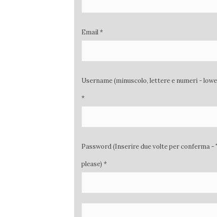
Email *
Username (minuscolo, lettere e numeri - low
*
Password (Inserire due volte per conferma - 
please) *