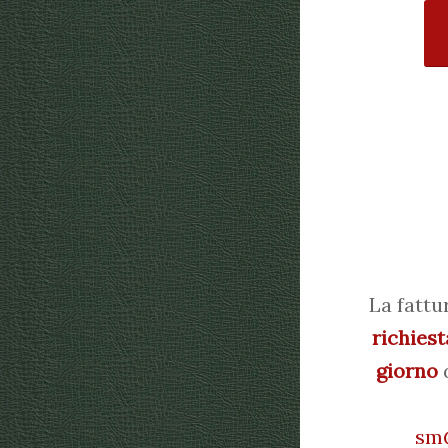
La fattu
richiest
giorno
d
sm@