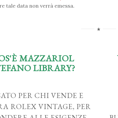
re tale data non verrà emessa.
OS'È MAZZARIOL
TEFANO LIBRARY?
ATO PER CHI VENDE E
A ROLEX VINTAGE, PER
ONDERE ALLE ESIGENZE
B