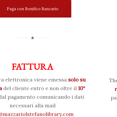
Paga con Bonifico Bancario
FATTURA
ra elettronica viene emessa
solo su
The
a
del cliente entro e non oltre il
10°
al pagamento comunicando i dati
pa
necessari alla mail
mazzariolstefanolibrary.com