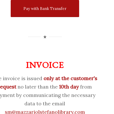
Pay with Bank Transfer
INVOICE
 invoice is issued
only at the customer's
request
no later than the
10th day
from
yment by communicating the necessary
data to the email
sm@mazzariolstefanolibrary.com