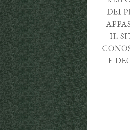
DEI P
APPA
IL S
CONOS
E DE