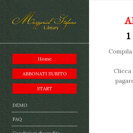
A
1
Compila 
Home
Clicca
ABBONATI SUBITO
pagare
START
DEMO
FAQ