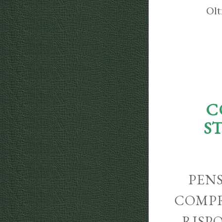
Olt
C
S
PENS
COMPR
RISP