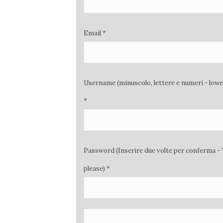
Email *
Username (minuscolo, lettere e numeri - low
*
Password (Inserire due volte per conferma - 
please) *