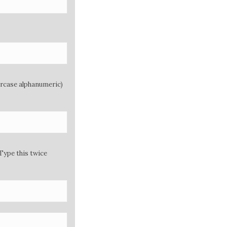
ercase alphanumeric)
Type this twice