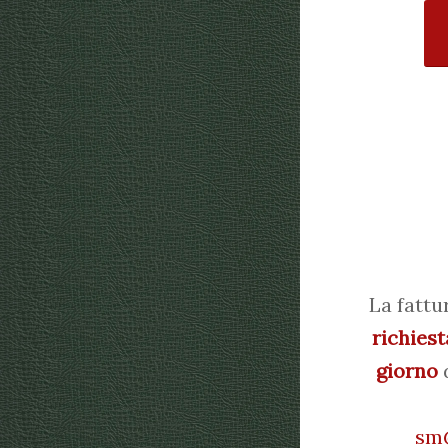
La fattu
richiest
giorno
d
sm@