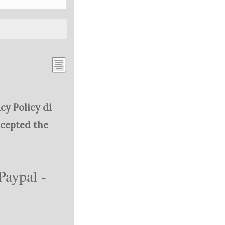
cy Policy di
ccepted the
Paypal -