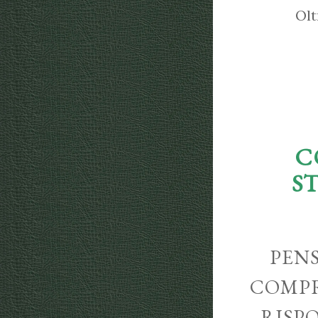
Olt
C
S
PENS
COMPR
RISP