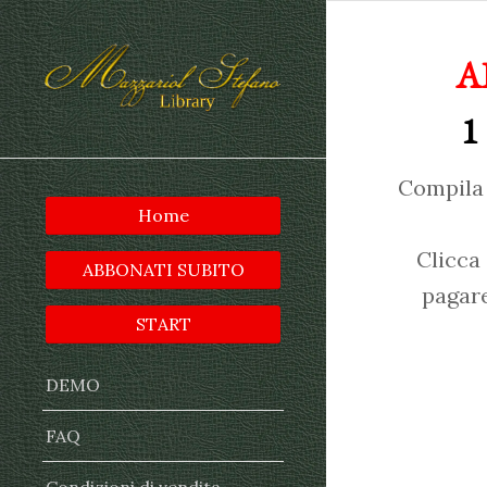
A
1
Compila 
Home
Clicca
ABBONATI SUBITO
pagare
START
DEMO
FAQ