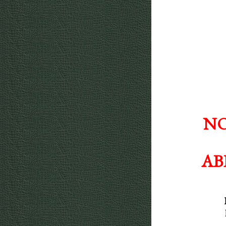
NO
AB