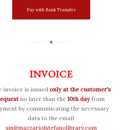
Pay with Bank Transfer
INVOICE
 invoice is issued
only at the customer's
request
no later than the
10th day
from
yment by communicating the necessary
data to the email
sm@mazzariolstefanolibrary.com