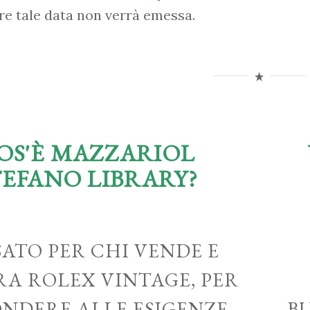
re tale data non verrà emessa.
OS'È MAZZARIOL
TEFANO LIBRARY?
ATO PER CHI VENDE E
A ROLEX VINTAGE, PER
ONDERE ALLE ESIGENZE
B