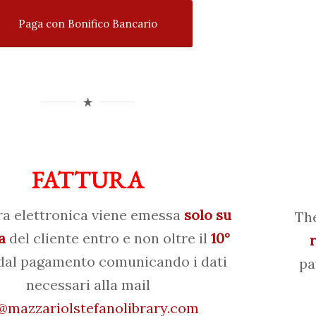
Paga con Bonifico Bancario
FATTURA
ra elettronica viene emessa
solo su
The
a
del cliente entro e non oltre il
10°
al pagamento comunicando i dati
pa
necessari alla mail
mazzariolstefanolibrary.com