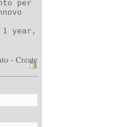
nto per
nnovo
 1 year,
to - Create