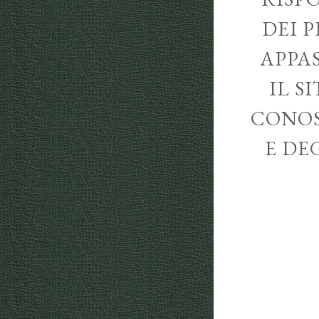
DEI P
APPA
IL S
CONOS
E DE