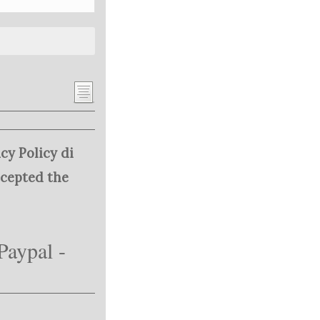
cy Policy di
ccepted the
Paypal -