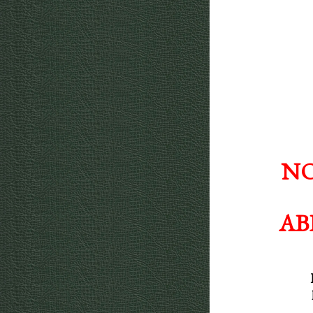
NO
AB