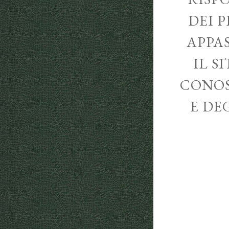
DEI P
APPA
IL S
CONOS
E DE