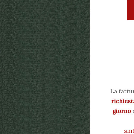
La fattu
richiest
giorno
d
sm@