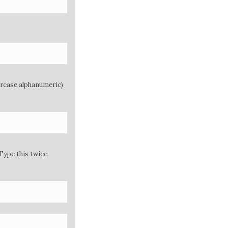
ercase alphanumeric)
Type this twice