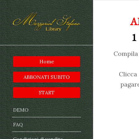
A
1
Compila 
Home
Clicca
ABBONATI SUBITO
pagare
START
DEMO
FAQ