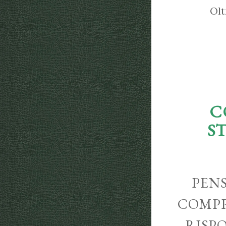
Olt
C
S
PENS
COMPR
RISP