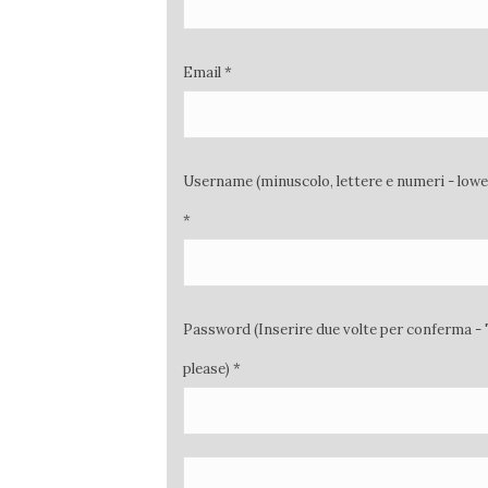
Email *
Username (minuscolo, lettere e numeri - low
*
Password (Inserire due volte per conferma - 
please) *