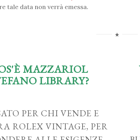
re tale data non verrà emessa.
OS'È MAZZARIOL
TEFANO LIBRARY?
ATO PER CHI VENDE E
A ROLEX VINTAGE, PER
ONDERE ALLE ESIGENZE
B