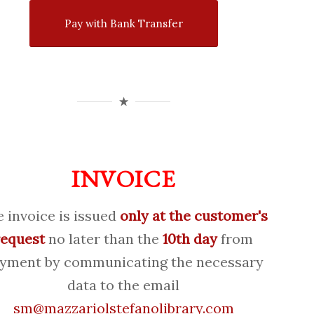
Pay with Bank Transfer
INVOICE
 invoice is issued
only at the customer's
request
no later than the
10th day
from
yment by communicating the necessary
data to the email
sm@mazzariolstefanolibrary.com