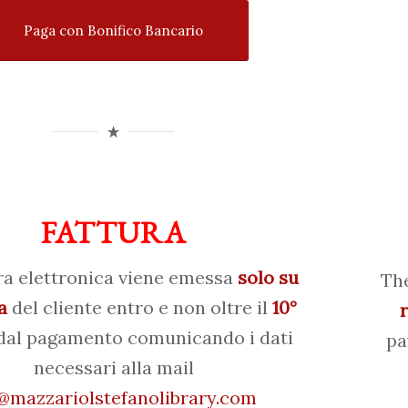
Paga con Bonifico Bancario
FATTURA
ra elettronica viene emessa
solo su
The
a
del cliente entro e non oltre il
10°
al pagamento comunicando i dati
pa
necessari alla mail
mazzariolstefanolibrary.com