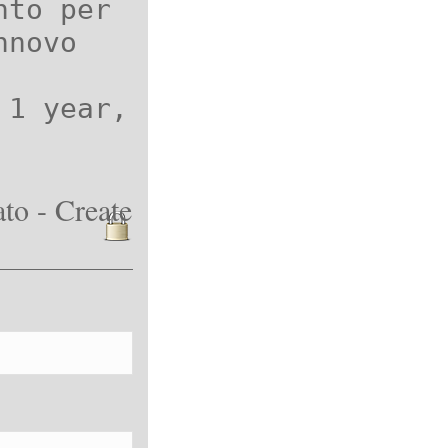
nto per
nnovo
 1 year,
to - Create