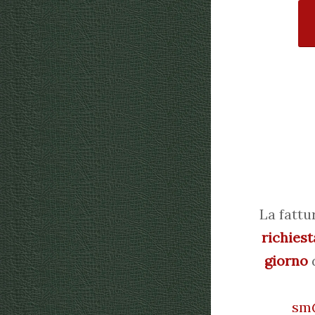
La fattu
richiest
giorno
d
sm@