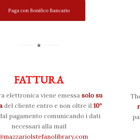
Paga con Bonifico Bancario
FATTURA
ra elettronica viene emessa
solo su
The
a
del cliente entro e non oltre il
10°
al pagamento comunicando i dati
pa
necessari alla mail
mazzariolstefanolibrary.com