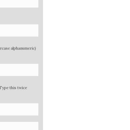
ercase alphanumeric)
Type this twice