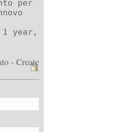
nto per
nnovo
 1 year,
to - Create