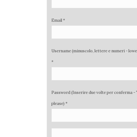
Email *
Username (minuscolo, lettere e numeri - low
*
Password (Inserire due volte per conferma - 
please) *