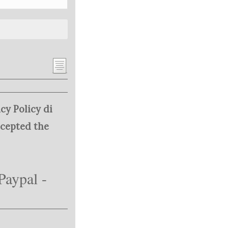
cy Policy di
ccepted the
Paypal -