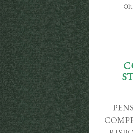
Olt
C
S
PENS
COMPR
RISP