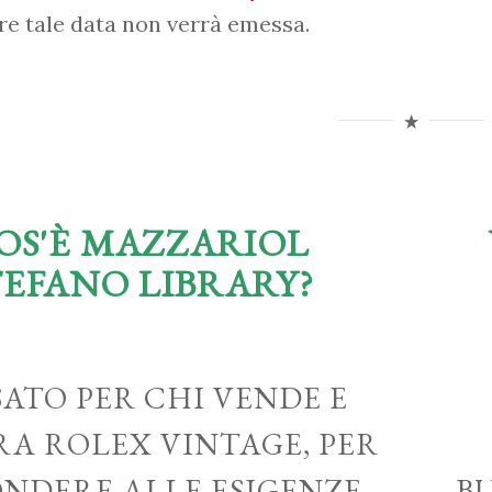
re tale data non verrà emessa.
OS'È MAZZARIOL
TEFANO LIBRARY?
ATO PER CHI VENDE E
A ROLEX VINTAGE, PER
ONDERE ALLE ESIGENZE
B