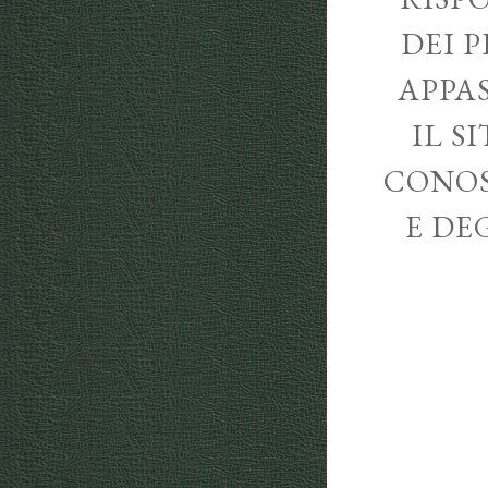
DEI P
APPA
IL S
CONOS
E DE