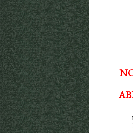
NO
AB