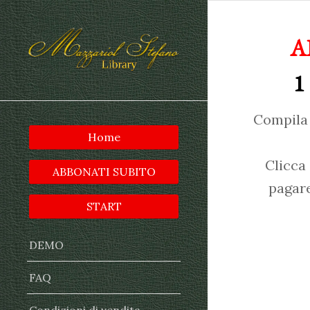
A
1
Compila 
Home
Clicca
ABBONATI SUBITO
pagare
START
DEMO
FAQ