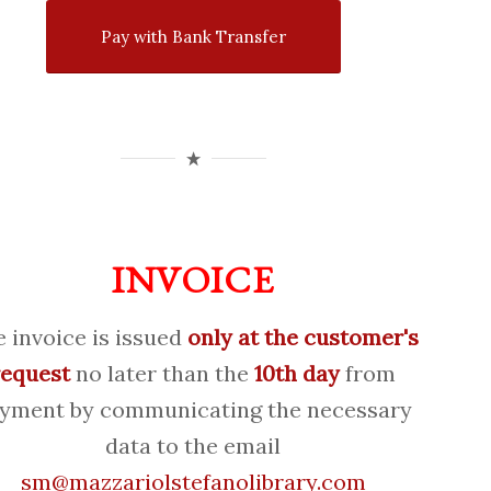
Pay with Bank Transfer
INVOICE
 invoice is issued
only at the customer's
request
no later than the
10th day
from
yment by communicating the necessary
data to the email
sm@mazzariolstefanolibrary.com