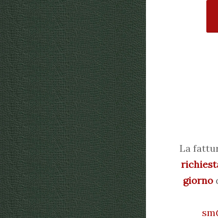
La fattu
richiest
giorno
d
sm@