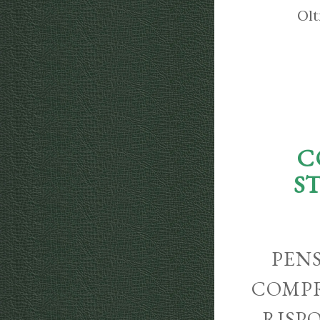
Olt
C
S
PENS
COMPR
RISP