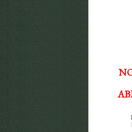
NO
AB