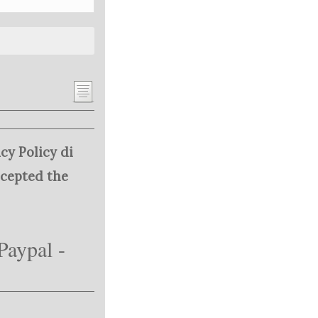
cy Policy di
ccepted the
Paypal -