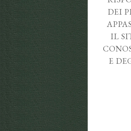
DEI P
APPA
IL S
CONOS
E DE