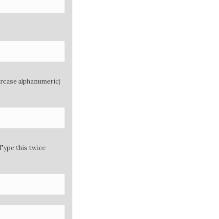
ercase alphanumeric)
Type this twice