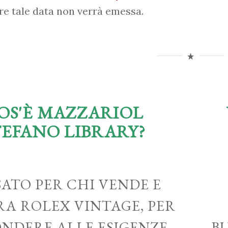
re tale data non verrà emessa.
OS'È MAZZARIOL
TEFANO LIBRARY?
ATO PER CHI VENDE E
A ROLEX VINTAGE, PER
ONDERE ALLE ESIGENZE
B