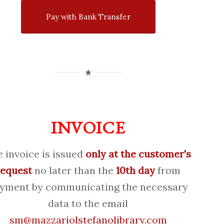
Pay with Bank Transfer
INVOICE
 invoice is issued
only at the customer's
request
no later than the
10th day
from
yment by communicating the necessary
data to the email
sm@mazzariolstefanolibrary.com