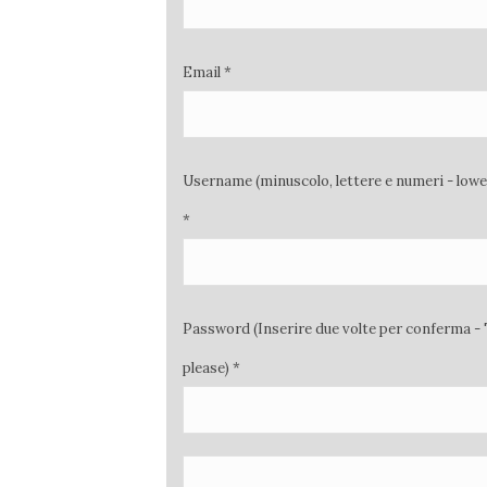
Email *
Username (minuscolo, lettere e numeri - low
*
Password (Inserire due volte per conferma - 
please) *