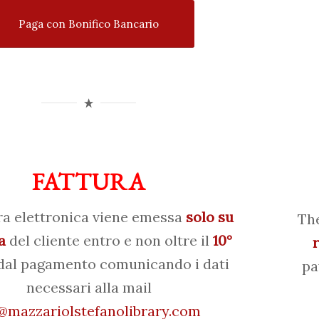
Paga con Bonifico Bancario
FATTURA
ra elettronica viene emessa
solo su
The
a
del cliente entro e non oltre il
10°
al pagamento comunicando i dati
pa
necessari alla mail
mazzariolstefanolibrary.com