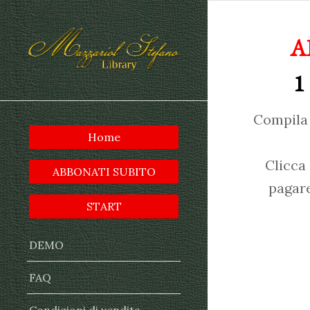
A
1
Compila 
Home
Clicca
ABBONATI SUBITO
pagare
START
DEMO
FAQ