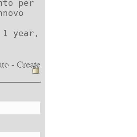
nto per
nnovo
 1 year,
to - Create