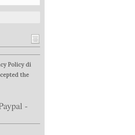
cy Policy di
ccepted the
Paypal -