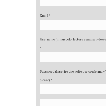
Email *
Username (minuscolo, lettere e numeri - low
*
Password (Inserire due volte per conferma - 
please) *