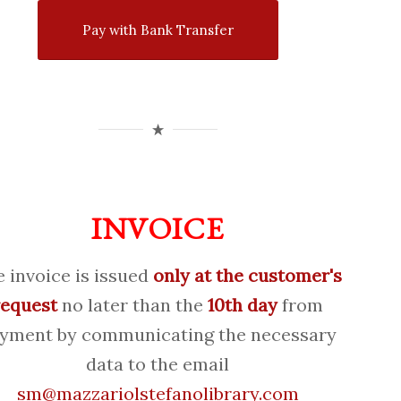
Pay with Bank Transfer
INVOICE
 invoice is issued
only at the customer's
request
no later than the
10th day
from
yment by communicating the necessary
data to the email
sm@mazzariolstefanolibrary.com