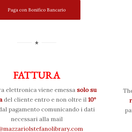
Paga con Bonifico Bancario
FATTURA
ra elettronica viene emessa
solo su
The
a
del cliente entro e non oltre il
10°
al pagamento comunicando i dati
pa
necessari alla mail
mazzariolstefanolibrary.com