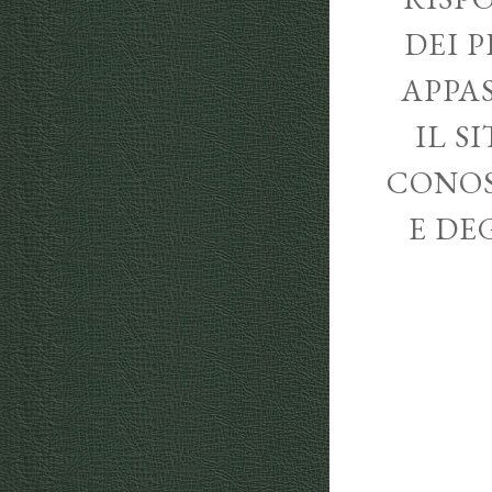
DEI P
APPA
IL S
CONOS
E DE