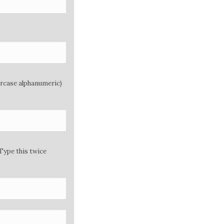
ercase alphanumeric)
Type this twice