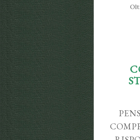
Olt
C
S
PENS
COMPR
RISP