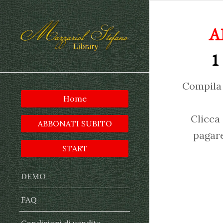
A
1
Compila 
Home
Clicca
ABBONATI SUBITO
pagare
START
DEMO
FAQ