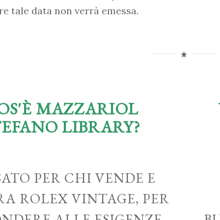
re tale data non verrà emessa.
OS'È MAZZARIOL
TEFANO LIBRARY?
ATO PER CHI VENDE E
A ROLEX VINTAGE, PER
ONDERE ALLE ESIGENZE
B