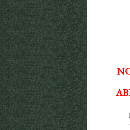
NO
AB