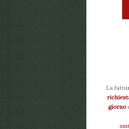
La fattu
richiest
giorno
d
sm@