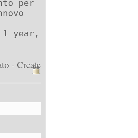
nto per
nnovo
 1 year,
to - Create