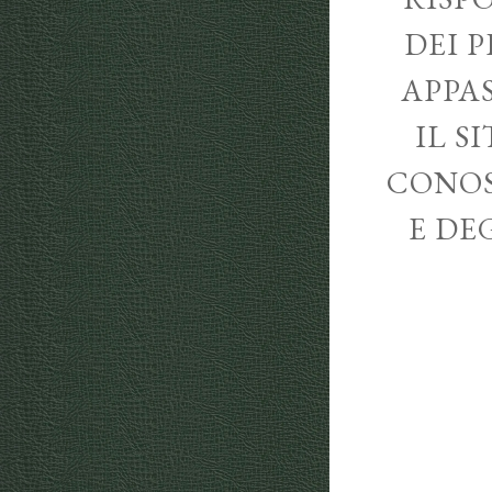
DEI P
APPA
IL S
CONOS
E DE