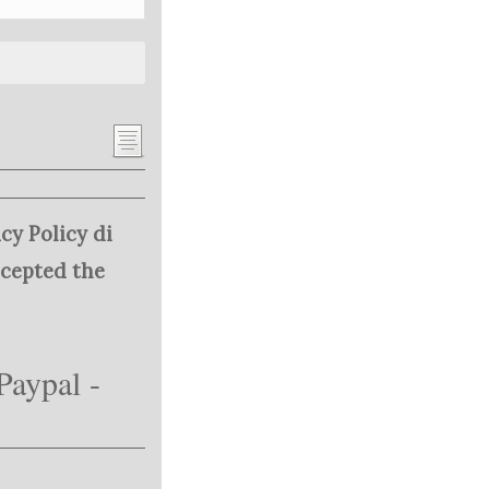
cy Policy di
ccepted the
Paypal -