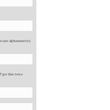
ercase alphanumeric)
Type this twice