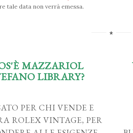
re tale data non verrà emessa.
OS'È MAZZARIOL
TEFANO LIBRARY?
ATO PER CHI VENDE E
A ROLEX VINTAGE, PER
ONDERE ALLE ESIGENZE
B