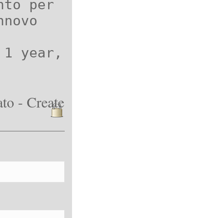
nto per
nnovo
 1 year,
to - Create