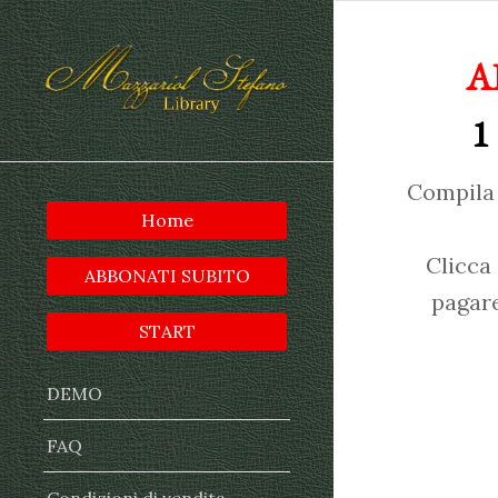
A
1
Compila 
Home
Clicca
ABBONATI SUBITO
pagare
START
DEMO
FAQ