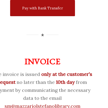
Pay with Bank Transfer
INVOICE
 invoice is issued
only at the customer's
request
no later than the
10th day
from
yment by communicating the necessary
data to the email
sm@mazzariolstefanolibrary.com