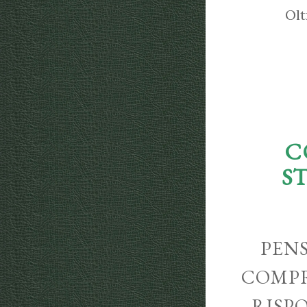
Olt
C
S
PENS
COMPR
RISP