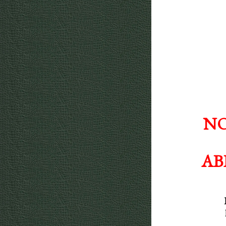
NO
AB