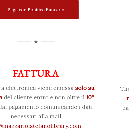
Paga con Bonifico Bancario
FATTURA
ra elettronica viene emessa
solo su
The
a
del cliente entro e non oltre il
10°
al pagamento comunicando i dati
pa
necessari alla mail
mazzariolstefanolibrary.com