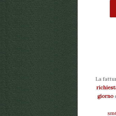
La fattu
richiest
giorno
d
sm@