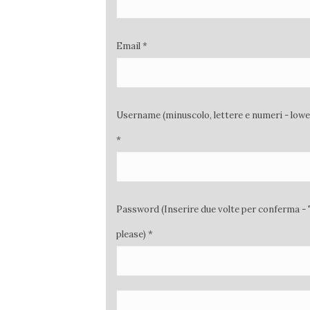
Email *
Username (minuscolo, lettere e numeri - low
*
Password (Inserire due volte per conferma - 
please) *