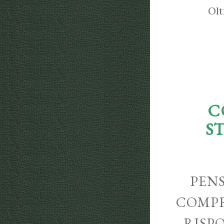
Olt
C
S
PENS
COMPR
RISP