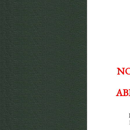
NO
AB