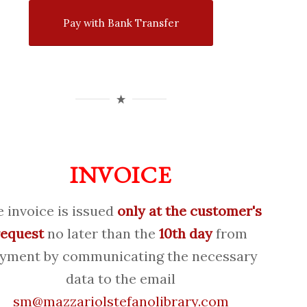
Pay with Bank Transfer
INVOICE
 invoice is issued
only at the customer's
request
no later than the
10th day
from
yment by communicating the necessary
data to the email
sm@mazzariolstefanolibrary.com