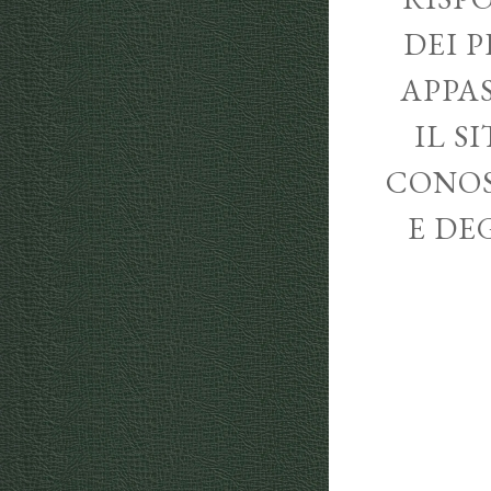
DEI P
APPA
IL S
CONOS
E DE