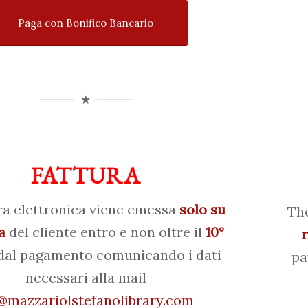
Paga con Bonifico Bancario
FATTURA
ra elettronica viene emessa
solo su
The
a
del cliente entro e non oltre il
10°
al pagamento comunicando i dati
pa
necessari alla mail
mazzariolstefanolibrary.com