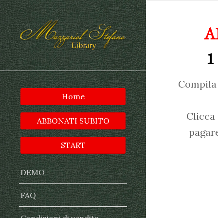
A
1
Compila 
Home
Clicca
ABBONATI SUBITO
pagare
START
DEMO
FAQ