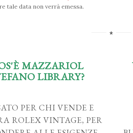
re tale data non verrà emessa.
OS'È MAZZARIOL
TEFANO LIBRARY?
ATO PER CHI VENDE E
A ROLEX VINTAGE, PER
ONDERE ALLE ESIGENZE
B