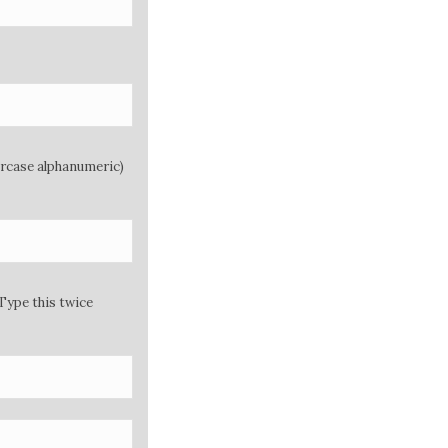
ercase alphanumeric)
Type this twice