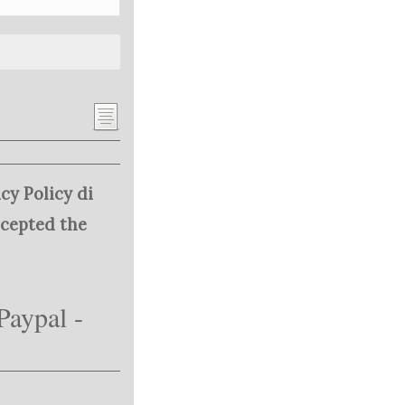
cy Policy di
ccepted the
Paypal -