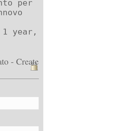
nto per
nnovo
 1 year,
to - Create