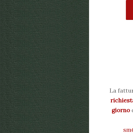
La fattu
richiest
giorno
d
sm@