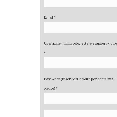
Email *
Username (minuscolo, lettere e numeri - low
*
Password (Inserire due volte per conferma - 
please) *