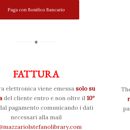
Paga con Bonifico Bancario
FATTURA
ra elettronica viene emessa
solo su
The
a
del cliente entro e non oltre il
10°
al pagamento comunicando i dati
pa
necessari alla mail
mazzariolstefanolibrary.com