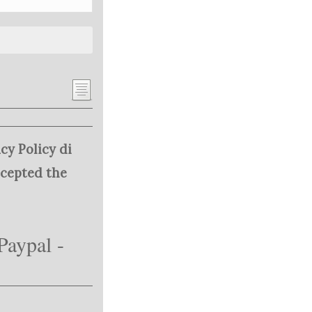
cy Policy di
ccepted the
Paypal -