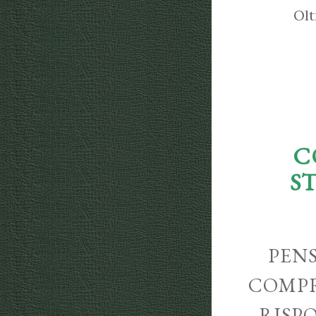
Olt
C
S
PENS
COMPR
RISP