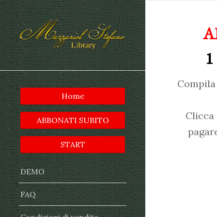
A
1
Compila 
Home
Clicca
ABBONATI SUBITO
pagare
START
DEMO
FAQ