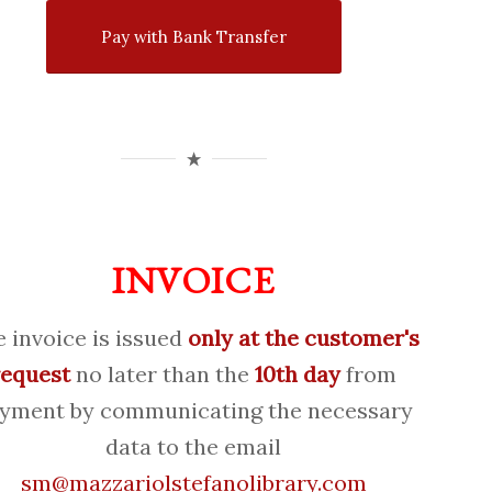
Pay with Bank Transfer
INVOICE
 invoice is issued
only at the customer's
request
no later than the
10th day
from
yment by communicating the necessary
data to the email
sm@mazzariolstefanolibrary.com