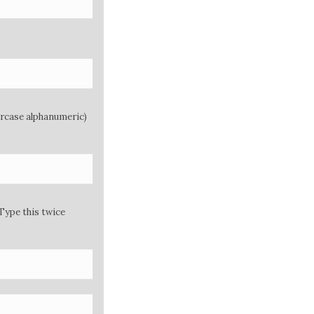
ercase alphanumeric)
Type this twice