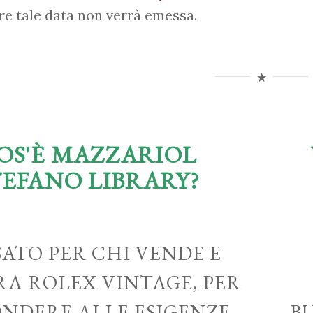
re tale data non verrà emessa.
OS'È MAZZARIOL
TEFANO LIBRARY?
ATO PER CHI VENDE E
A ROLEX VINTAGE, PER
ONDERE ALLE ESIGENZE
B