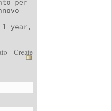
nto per
nnovo
 1 year,
to - Create