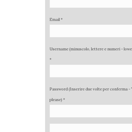
Email *
Username (minuscolo, lettere e numeri - low
*
Password (Inserire due volte per conferma - 
please) *