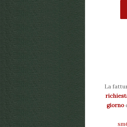
La fattu
richiest
giorno
d
sm@