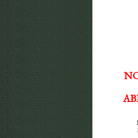
NO
AB