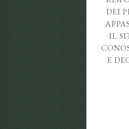
DEI P
APPA
IL S
CONOS
E DE