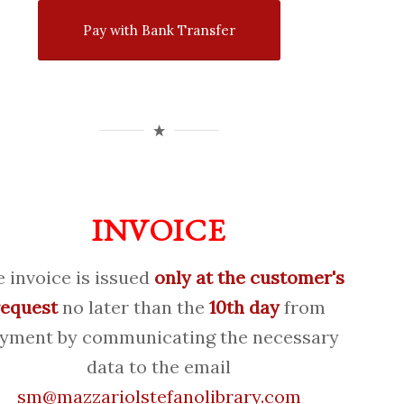
Pay with Bank Transfer
INVOICE
 invoice is issued
only at the customer's
request
no later than the
10th day
from
yment by communicating the necessary
data to the email
sm@mazzariolstefanolibrary.com