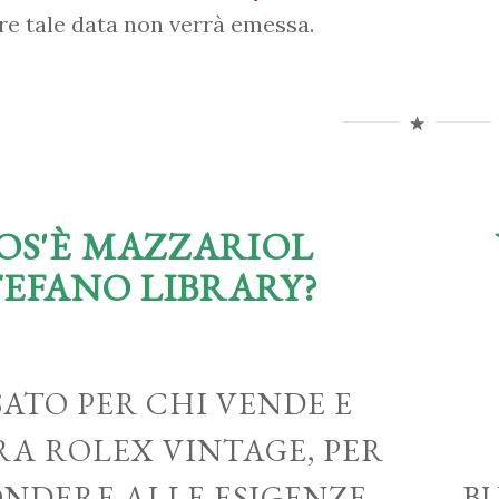
re tale data non verrà emessa.
OS'È MAZZARIOL
TEFANO LIBRARY?
ATO PER CHI VENDE E
A ROLEX VINTAGE, PER
ONDERE ALLE ESIGENZE
B