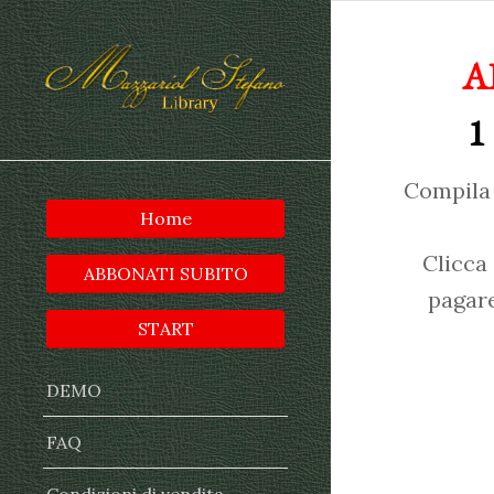
A
1
Compila 
Home
Clicca
ABBONATI SUBITO
pagare
START
DEMO
FAQ