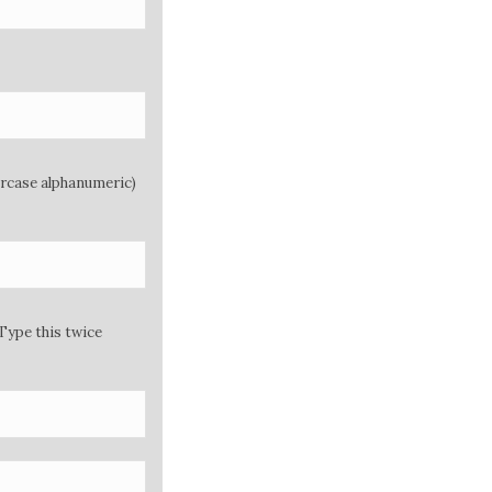
ercase alphanumeric)
Type this twice