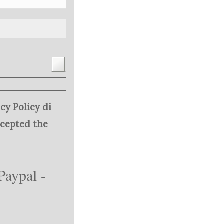
cy Policy di
ccepted the
Paypal -