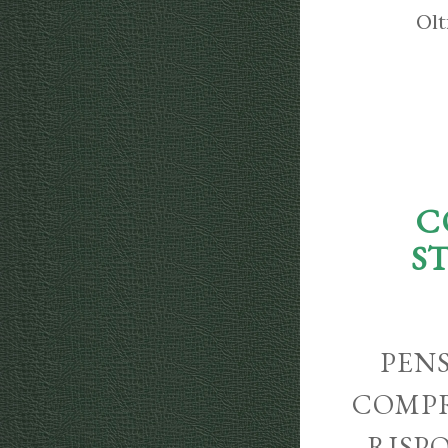
Olt
C
S
PENS
COMPR
RISP