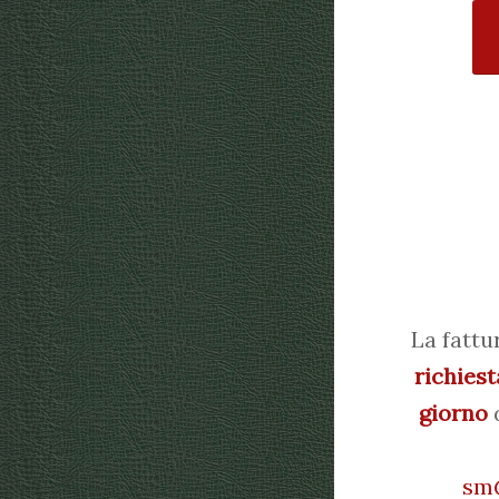
La fattu
richiest
giorno
d
sm@