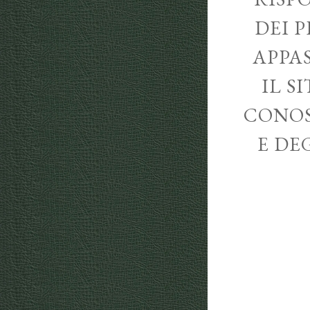
DEI P
APPA
IL S
CONOS
E DE