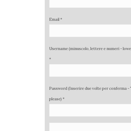
Email *
Username (minuscolo, lettere e numeri - low
*
Password (Inserire due volte per conferma - 
please) *