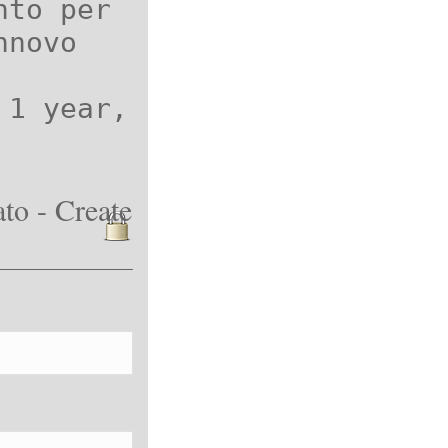
nto per
nnovo
 1 year,
to - Create