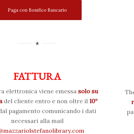
Paga con Bonifico Bancario
FATTURA
ra elettronica viene emessa
solo su
The
a
del cliente entro e non oltre il
10°
al pagamento comunicando i dati
pa
necessari alla mail
mazzariolstefanolibrary.com