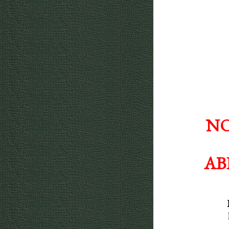
NO
AB