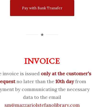
Pay with Bank Transfer
INVOICE
 invoice is issued
only at the customer's
request
no later than the
10th day
from
yment by communicating the necessary
data to the email
sm@mazzariolstefanolibrary.com