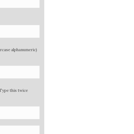
ercase alphanumeric)
Type this twice