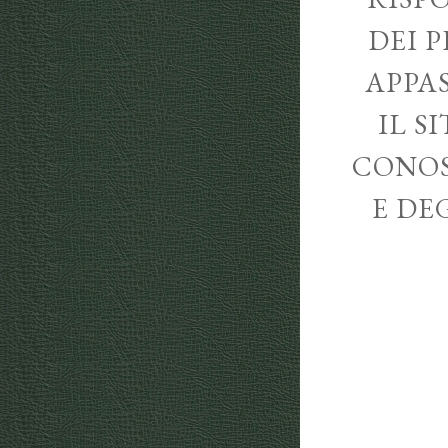
DEI P
APPA
IL S
CONOS
E DE