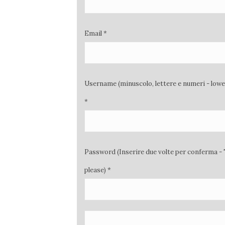
Email *
Username (minuscolo, lettere e numeri - low
*
Password (Inserire due volte per conferma - 
please) *