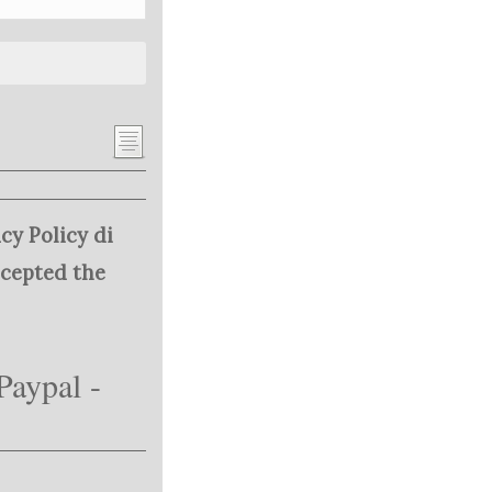
cy Policy di
ccepted the
Paypal -