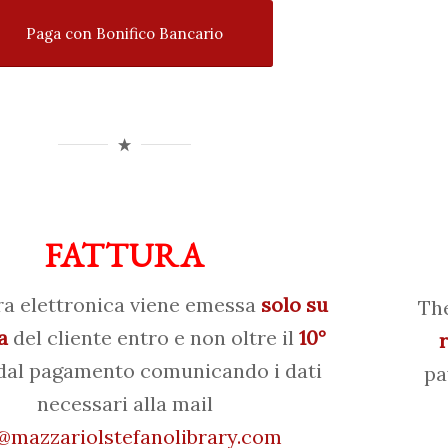
Paga con Bonifico Bancario
FATTURA
ra elettronica viene emessa
solo su
The
a
del cliente entro e non oltre il
10°
al pagamento comunicando i dati
pa
necessari alla mail
mazzariolstefanolibrary.com