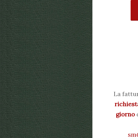
La fattu
richiest
giorno
d
sm@