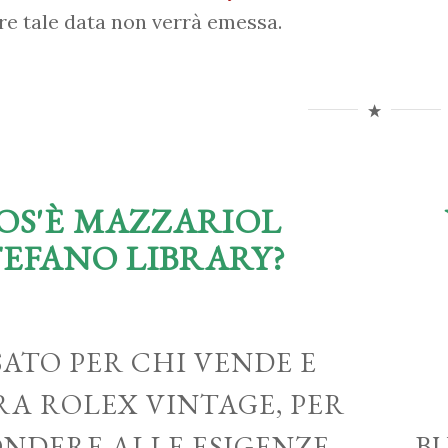
re tale data non verrà emessa.
OS'È MAZZARIOL
TEFANO LIBRARY?
ATO PER CHI VENDE E
A ROLEX VINTAGE, PER
ONDERE ALLE ESIGENZE
B