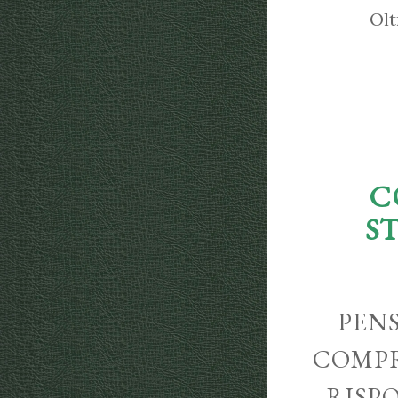
Olt
C
S
PENS
COMPR
RISP