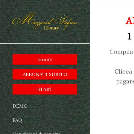
A
1
Compila 
Home
Clicca
ABBONATI SUBITO
pagare
START
DEMO
FAQ