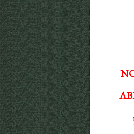
NO
AB