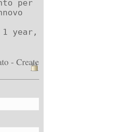
nto per
nnovo
 1 year,
to - Create