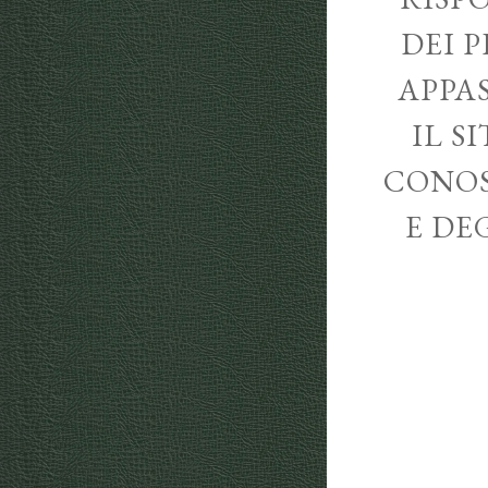
DEI P
APPA
IL S
CONOS
E DE