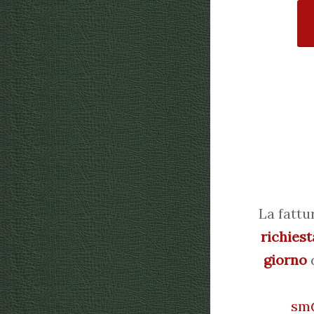
La fattu
richiest
giorno
d
sm@