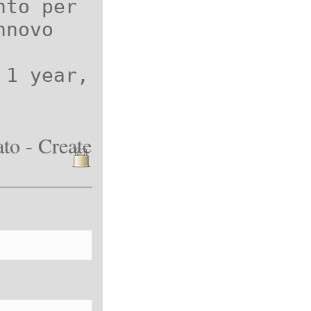
nto per
nnovo
 1 year,
to - Create