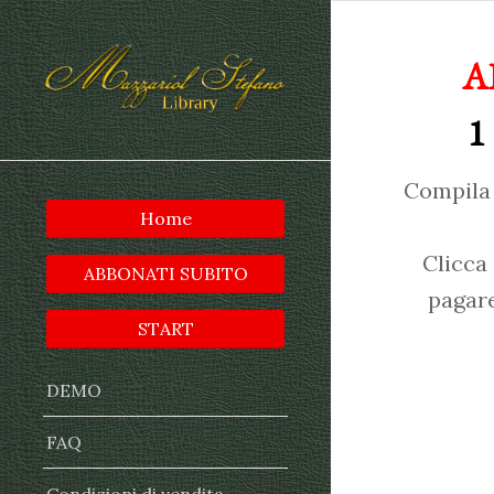
A
1
Compila 
Home
Clicca
ABBONATI SUBITO
pagare
START
DEMO
FAQ