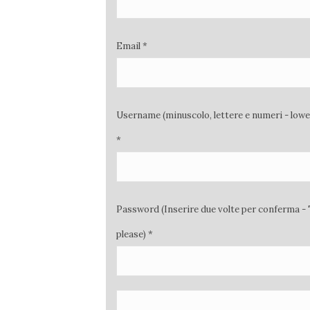
Email *
Username (minuscolo, lettere e numeri - low
*
Password (Inserire due volte per conferma - 
please) *