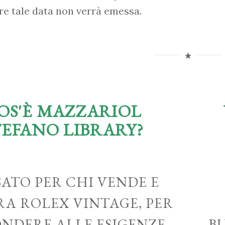
re tale data non verrà emessa.
OS'È MAZZARIOL
TEFANO LIBRARY?
ATO PER CHI VENDE E
A ROLEX VINTAGE, PER
ONDERE ALLE ESIGENZE
B