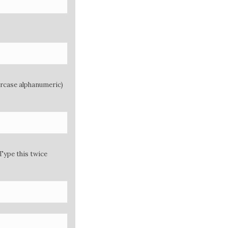
ercase alphanumeric)
Type this twice