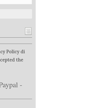
cy Policy di
ccepted the
Paypal -