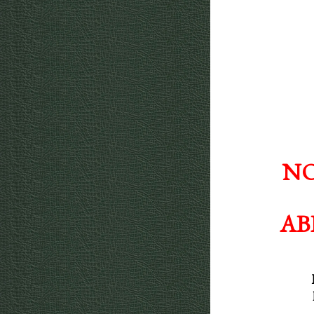
NO
AB