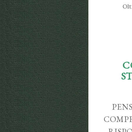
Olt
C
S
PENS
COMPR
RISP