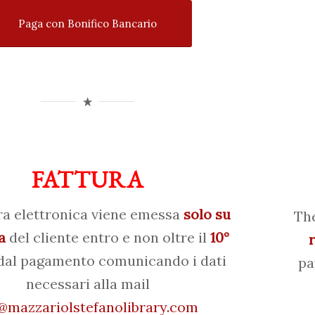
Paga con Bonifico Bancario
FATTURA
ra elettronica viene emessa
solo su
The
a
del cliente entro e non oltre il
10°
al pagamento comunicando i dati
pa
necessari alla mail
mazzariolstefanolibrary.com