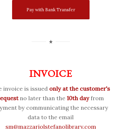
Pay with Bank Transfer
INVOICE
 invoice is issued
only at the customer's
request
no later than the
10th day
from
yment by communicating the necessary
data to the email
sm@mazzariolstefanolibrary.com