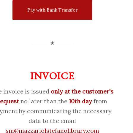
Pay with Bank Transfer
INVOICE
 invoice is issued
only at the customer's
request
no later than the
10th day
from
yment by communicating the necessary
data to the email
sm@mazzariolstefanolibrary.com