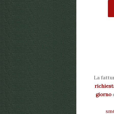
La fattu
richiest
giorno
d
sm@