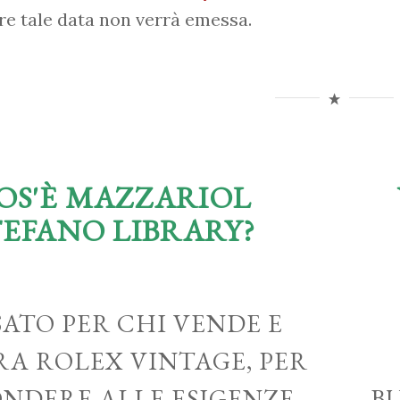
re tale data non verrà emessa.
OS'È MAZZARIOL
TEFANO LIBRARY?
ATO PER CHI VENDE E
A ROLEX VINTAGE, PER
ONDERE ALLE ESIGENZE
B