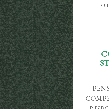
Olt
C
S
PENS
COMPR
RISP