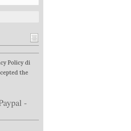
cy Policy di
ccepted the
Paypal -