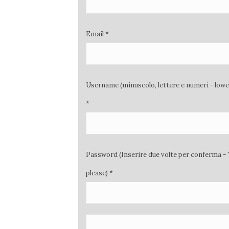
Email *
Username (minuscolo, lettere e numeri - low
*
Password (Inserire due volte per conferma - 
please) *