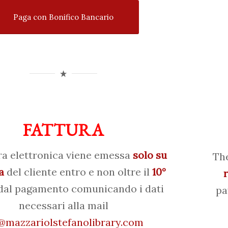
Paga con Bonifico Bancario
FATTURA
ra elettronica viene emessa
solo su
The
a
del cliente entro e non oltre il
10°
al pagamento comunicando i dati
pa
necessari alla mail
mazzariolstefanolibrary.com