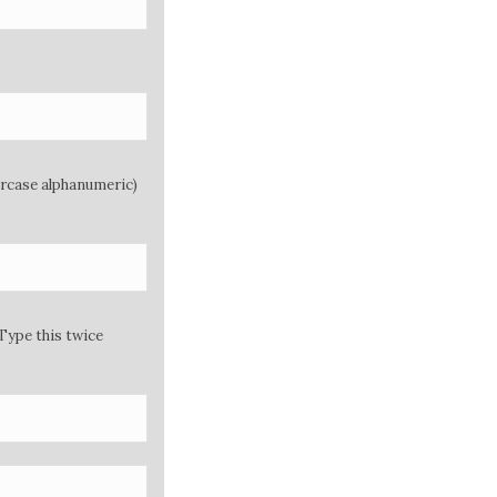
ercase alphanumeric)
Type this twice