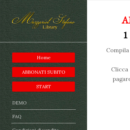
A
1
Compila 
Home
Clicca
ABBONATI SUBITO
pagare
START
DEMO
FAQ