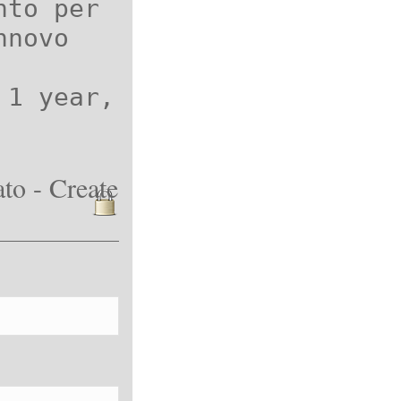
nto per
nnovo
 1 year,
to - Create