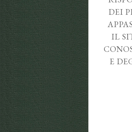
DEI P
APPA
IL S
CONOS
E DE