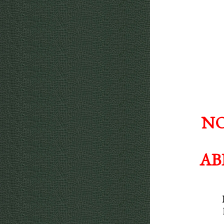
NO
AB