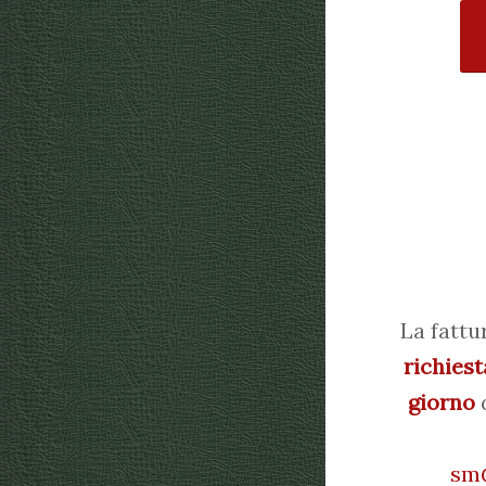
La fattu
richiest
giorno
d
sm@