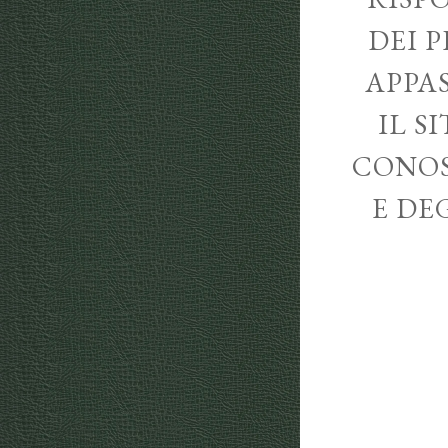
DEI P
APPA
IL S
CONOS
E DE