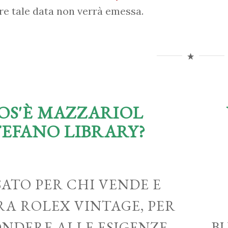
re tale data non verrà emessa.
OS'È MAZZARIOL
TEFANO LIBRARY?
ATO PER CHI VENDE E
A ROLEX VINTAGE, PER
ONDERE ALLE ESIGENZE
B