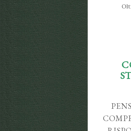
Olt
C
S
PENS
COMPR
RISP