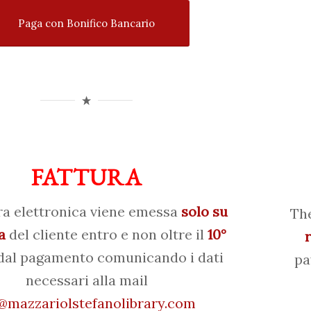
Paga con Bonifico Bancario
FATTURA
ra elettronica viene emessa
solo su
The
a
del cliente entro e non oltre il
10°
al pagamento comunicando i dati
pa
necessari alla mail
mazzariolstefanolibrary.com