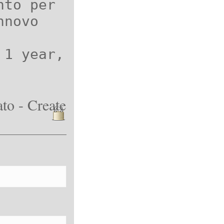
nto per
nnovo
 1 year,
to - Create