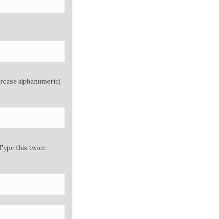
ercase alphanumeric)
Type this twice