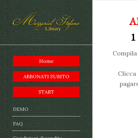
A
1
Compila 
Home
Clicca
ABBONATI SUBITO
pagare
START
DEMO
FAQ