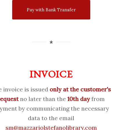
Pay with Bank Transfer
INVOICE
 invoice is issued
only at the customer's
request
no later than the
10th day
from
yment by communicating the necessary
data to the email
sm@mazzariolstefanolibrary.com