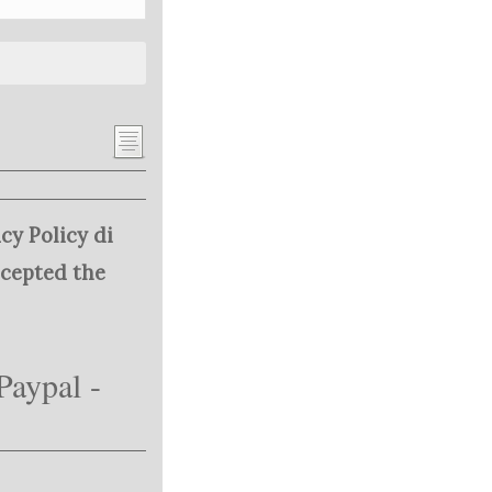
cy Policy di
ccepted the
Paypal -