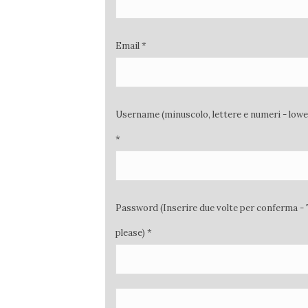
Email *
Username (minuscolo, lettere e numeri - low
*
Password (Inserire due volte per conferma - 
please) *