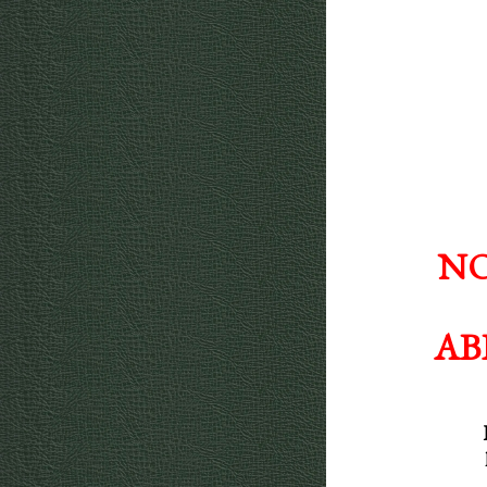
NO
AB