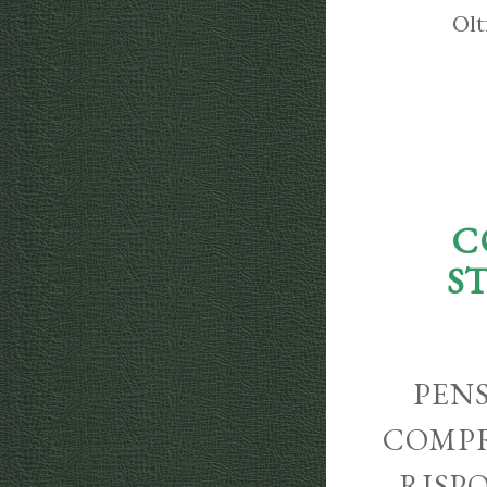
Olt
C
S
PENS
COMPR
RISP