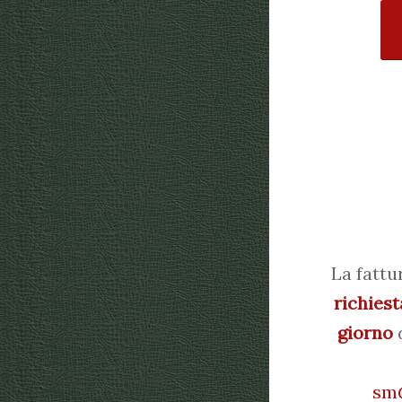
La fattu
richiest
giorno
d
sm@