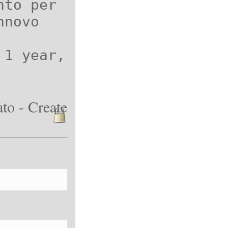
nto per
nnovo
 1 year,
to - Create