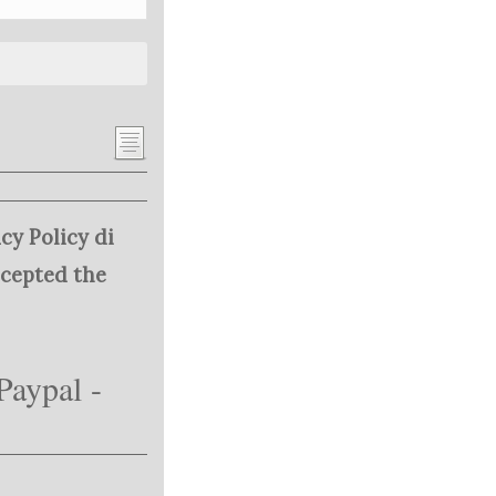
cy Policy di
ccepted the
Paypal -