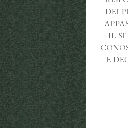
DEI P
APPA
IL S
CONOS
E DE