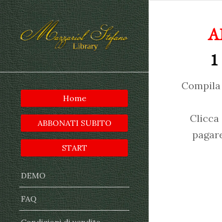
A
1
Compila 
Home
Clicca
ABBONATI SUBITO
pagare
START
DEMO
FAQ