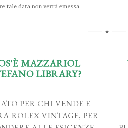
re tale data non verrà emessa.
OS'È MAZZARIOL
TEFANO LIBRARY?
ATO PER CHI VENDE E
A ROLEX VINTAGE, PER
ONDERE ALLE ESIGENZE
B