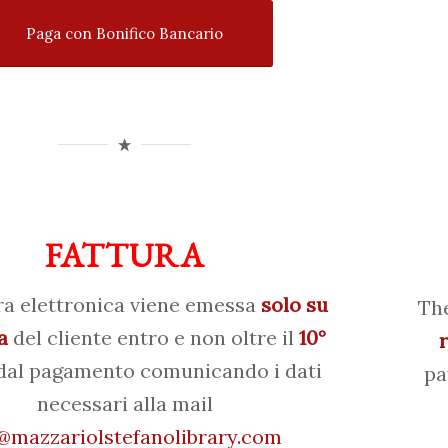
Paga con Bonifico Bancario
FATTURA
ra elettronica viene emessa
solo su
The
a
del cliente entro e non oltre il
10°
al pagamento comunicando i dati
pa
necessari alla mail
mazzariolstefanolibrary.com