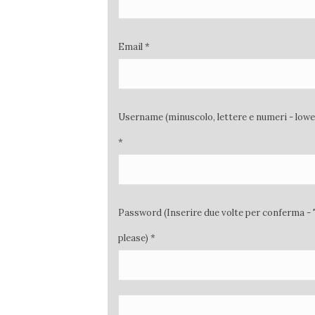
Email *
Username (minuscolo, lettere e numeri - low
*
Password (Inserire due volte per conferma - 
please) *