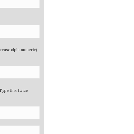
ercase alphanumeric)
Type this twice