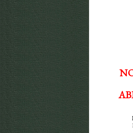
NO
AB