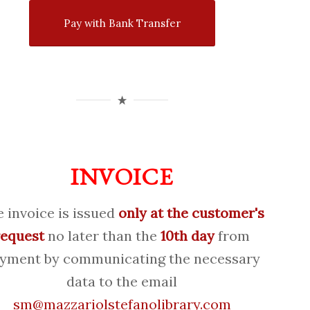
Pay with Bank Transfer
INVOICE
 invoice is issued
only at the customer's
request
no later than the
10th day
from
yment by communicating the necessary
data to the email
sm@mazzariolstefanolibrary.com