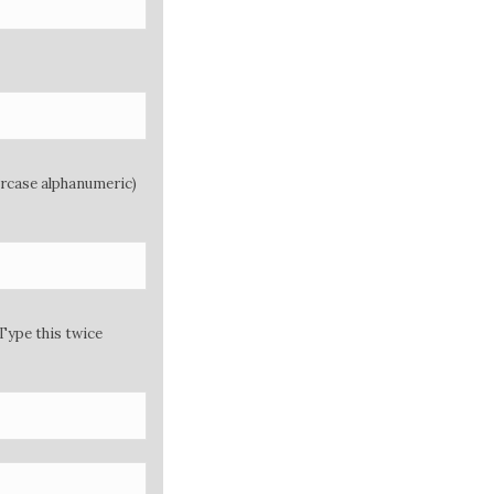
ercase alphanumeric)
Type this twice