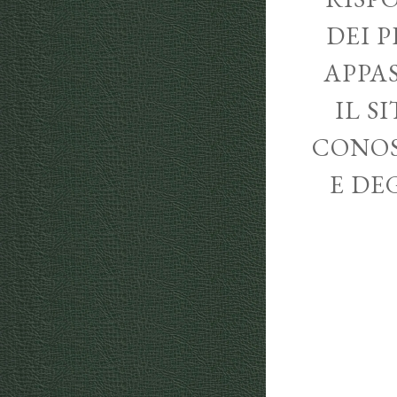
DEI P
APPA
IL S
CONOS
E DE