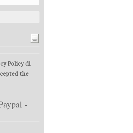
cy Policy di
ccepted the
Paypal -