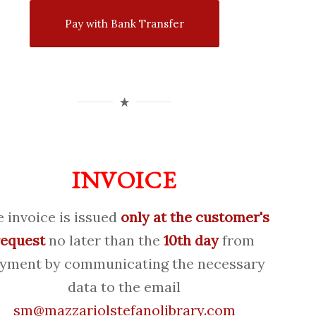
Pay with Bank Transfer
INVOICE
 invoice is issued
only at the customer's
request
no later than the
10th day
from
yment by communicating the necessary
data to the email
sm@mazzariolstefanolibrary.com