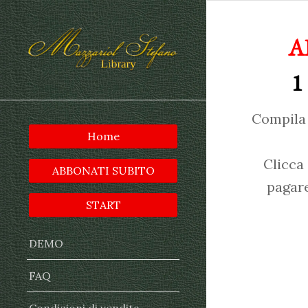
A
1
Compila 
Home
Clicca
ABBONATI SUBITO
pagare
START
DEMO
FAQ