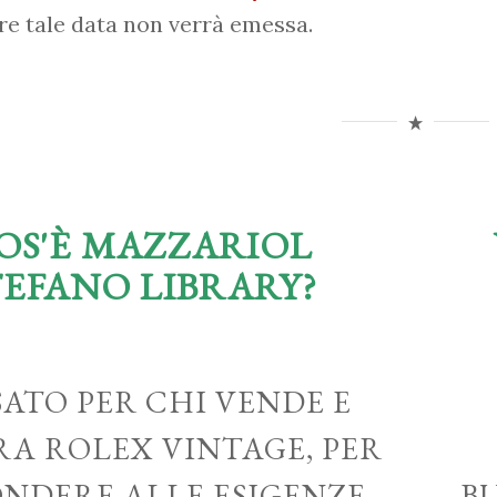
re tale data non verrà emessa.
OS'È MAZZARIOL
TEFANO LIBRARY?
ATO PER CHI VENDE E
A ROLEX VINTAGE, PER
ONDERE ALLE ESIGENZE
B