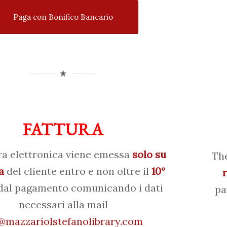
Paga con Bonifico Bancario
FATTURA
ra elettronica viene emessa
solo su
The
a
del cliente entro e non oltre il
10°
al pagamento comunicando i dati
pa
necessari alla mail
mazzariolstefanolibrary.com