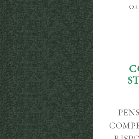
Olt
C
S
PENS
COMPR
RISP