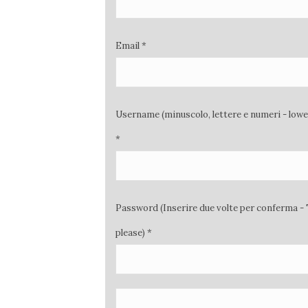
Email *
Username (minuscolo, lettere e numeri - low
*
Password (Inserire due volte per conferma - 
please) *