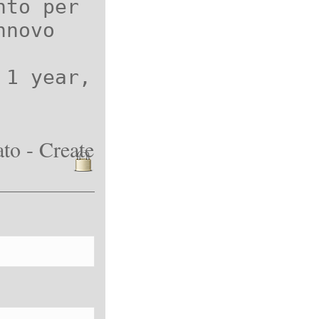
nto per
nnovo
 1 year,
to - Create