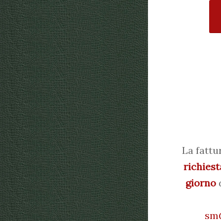
La fattu
richiest
giorno
d
sm@