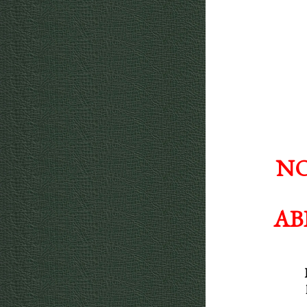
NO
AB