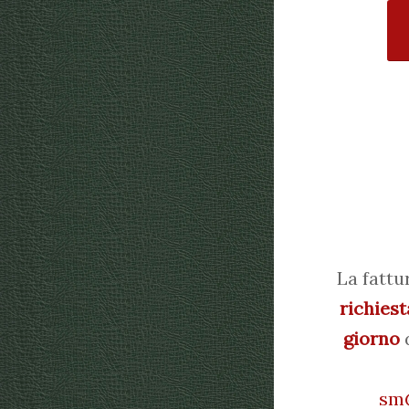
La fattu
richiest
giorno
d
sm@