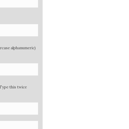
ercase alphanumeric)
Type this twice