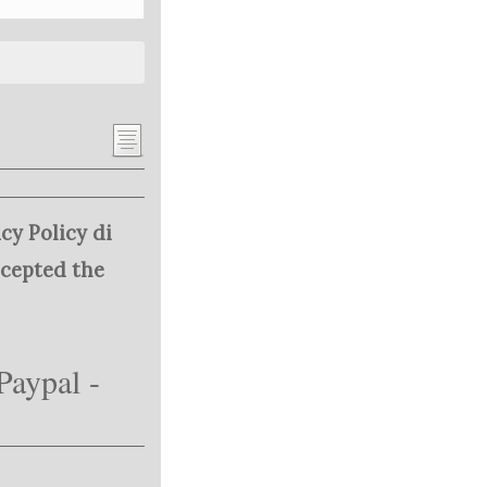
cy Policy di
ccepted the
Paypal -