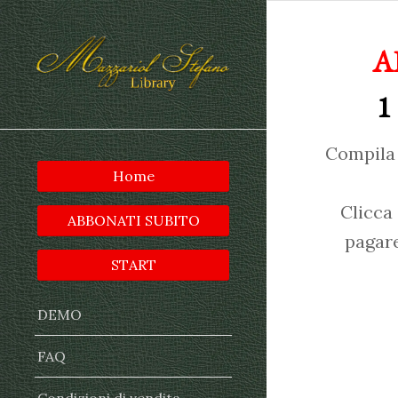
A
1
Compila 
Home
Clicca
ABBONATI SUBITO
pagare
START
DEMO
FAQ