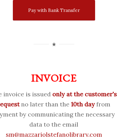
Pay with Bank Transfer
INVOICE
 invoice is issued
only at the customer's
request
no later than the
10th day
from
yment by communicating the necessary
data to the email
sm@mazzariolstefanolibrary.com