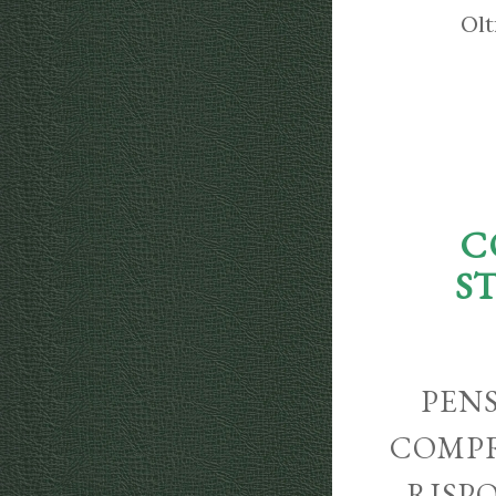
Olt
C
S
PENS
COMPR
RISP