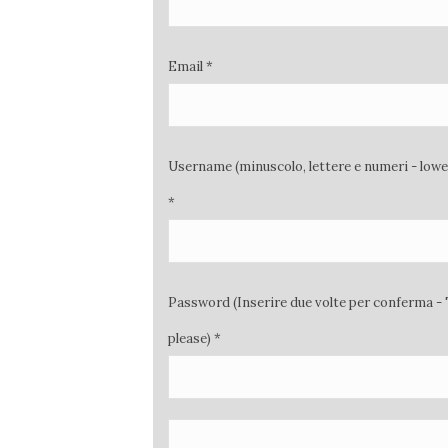
Email *
Username (minuscolo, lettere e numeri - low
*
Password (Inserire due volte per conferma - 
please) *