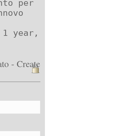
nto per
nnovo
 1 year,
to - Create