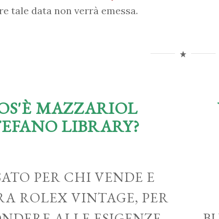
re tale data non verrà emessa.
OS'È MAZZARIOL
TEFANO LIBRARY?
ATO PER CHI VENDE E
A ROLEX VINTAGE, PER
ONDERE ALLE ESIGENZE
B