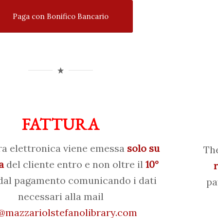
Paga con Bonifico Bancario
FATTURA
ra elettronica viene emessa
solo su
The
a
del cliente entro e non oltre il
10°
al pagamento comunicando i dati
pa
necessari alla mail
mazzariolstefanolibrary.com