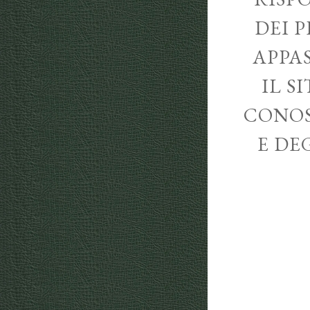
DEI P
APPA
IL S
CONOS
E DE