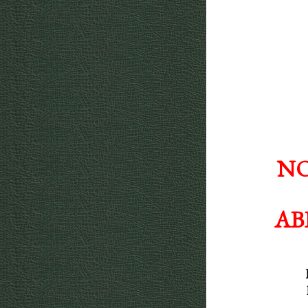
NO
AB