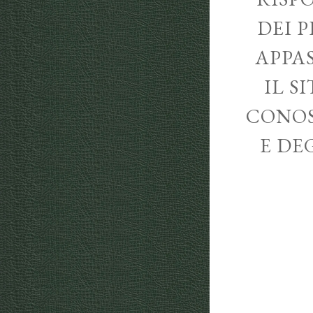
DEI P
APPA
IL S
CONOS
E DE