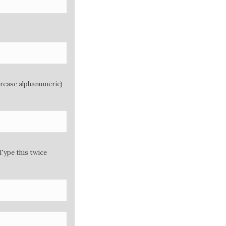
ercase alphanumeric)
Type this twice