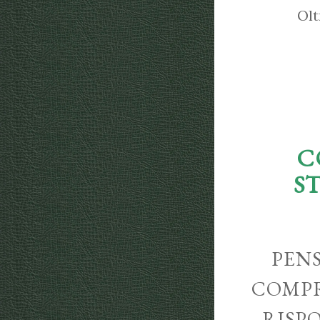
Olt
C
S
PENS
COMPR
RISP