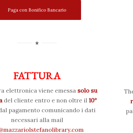
Paga con Bonifico Bancario
FATTURA
ra elettronica viene emessa
solo su
The
a
del cliente entro e non oltre il
10°
al pagamento comunicando i dati
pa
necessari alla mail
mazzariolstefanolibrary.com