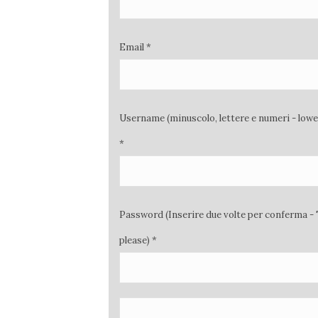
Email *
Username (minuscolo, lettere e numeri - low
*
Password (Inserire due volte per conferma - 
please) *