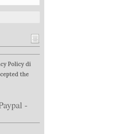
cy Policy di
ccepted the
Paypal -