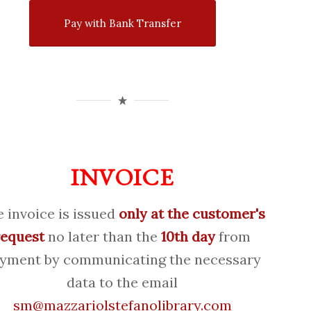
Pay with Bank Transfer
INVOICE
 invoice is issued
only at the customer's
request
no later than the
10th day
from
yment by communicating the necessary
data to the email
sm@mazzariolstefanolibrary.com