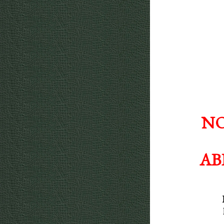
NO
AB