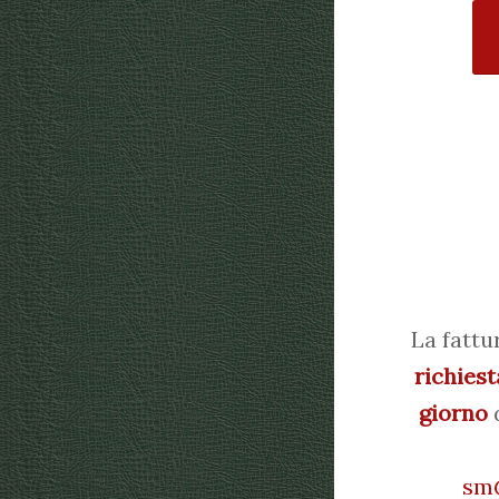
La fattu
richiest
giorno
d
sm@