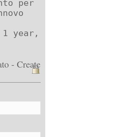
nto per
nnovo
 1 year,
to - Create