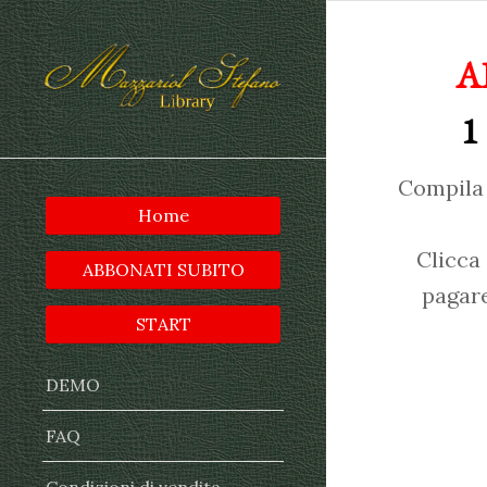
A
1
Compila 
Home
Clicca
ABBONATI SUBITO
pagare
START
DEMO
FAQ