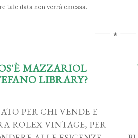
re tale data non verrà emessa.
OS'È MAZZARIOL
TEFANO LIBRARY?
ATO PER CHI VENDE E
A ROLEX VINTAGE, PER
ONDERE ALLE ESIGENZE
B