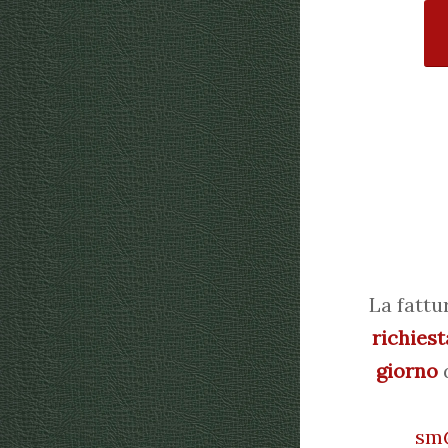
La fattu
richiest
giorno
d
sm@