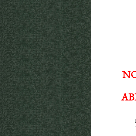
NO
AB