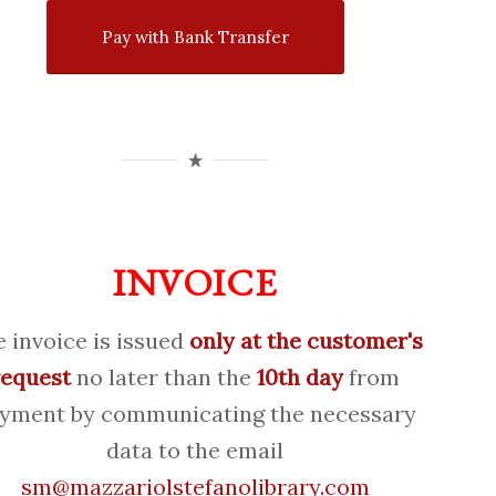
Pay with Bank Transfer
INVOICE
 invoice is issued
only at the customer's
request
no later than the
10th day
from
yment by communicating the necessary
data to the email
sm@mazzariolstefanolibrary.com