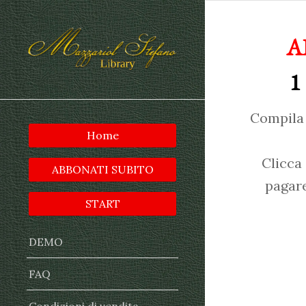
A
1
Compila 
Home
Clicca
ABBONATI SUBITO
pagare
START
DEMO
FAQ