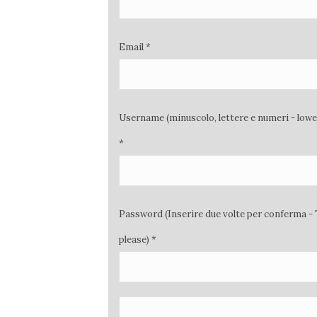
Email *
Username (minuscolo, lettere e numeri - low
*
Password (Inserire due volte per conferma - 
please) *