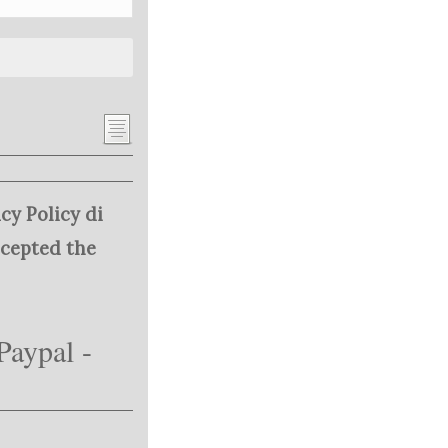
cy Policy di
ccepted the
Paypal -