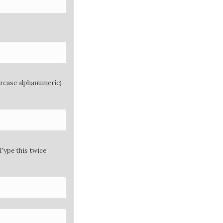
ercase alphanumeric)
Type this twice