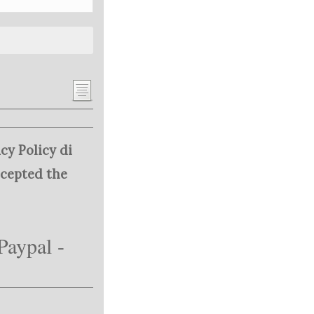
cy Policy di
ccepted the
Paypal -