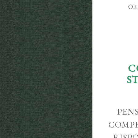
Olt
C
S
PENS
COMPR
RISP