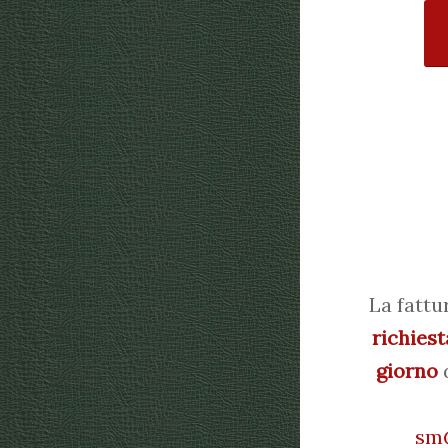
La fattu
richiest
giorno
d
sm@