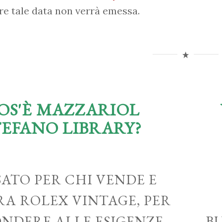
re tale data non verrà emessa.
OS'È MAZZARIOL
TEFANO LIBRARY?
ATO PER CHI VENDE E
A ROLEX VINTAGE, PER
ONDERE ALLE ESIGENZE
B