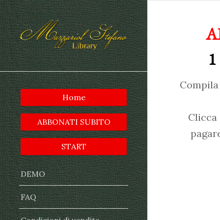
A
1
Compila 
Home
Clicca
ABBONATI SUBITO
pagare
START
DEMO
FAQ