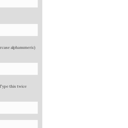
ercase alphanumeric)
Type this twice