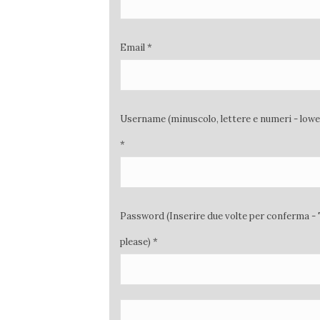
Email *
Username (minuscolo, lettere e numeri - low
*
Password (Inserire due volte per conferma - 
please) *