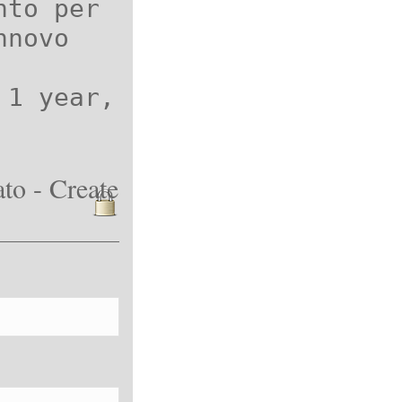
nto per
nnovo
 1 year,
to - Create