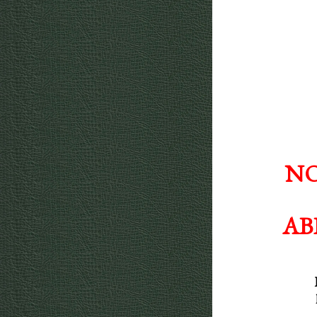
NO
AB