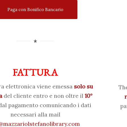
Paga con Bonifico Bancario
FATTURA
ra elettronica viene emessa
solo su
The
a
del cliente entro e non oltre il
10°
al pagamento comunicando i dati
pa
necessari alla mail
mazzariolstefanolibrary.com