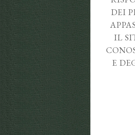
DEI P
APPA
IL S
CONOS
E DE