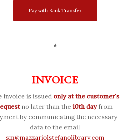
Pay with Bank Transfer
INVOICE
 invoice is issued
only at the customer's
request
no later than the
10th day
from
yment by communicating the necessary
data to the email
sm@mazzariolstefanolibrary.com