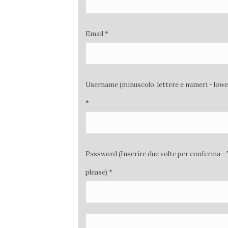
Email *
Username (minuscolo, lettere e numeri - low
*
Password (Inserire due volte per conferma - 
please) *