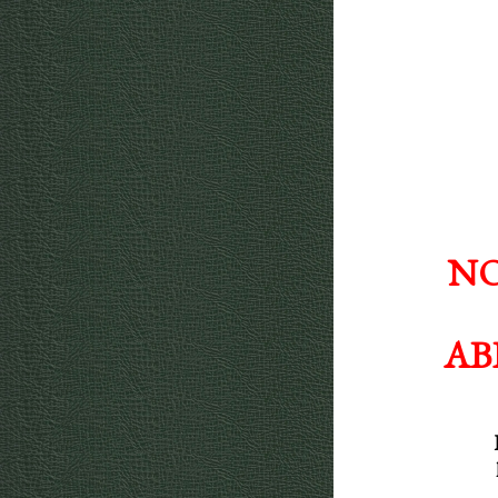
NO
AB