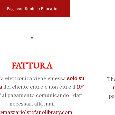
Paga con Bonifico Bancario
FATTURA
ra elettronica viene emessa
solo su
The
a
del cliente entro e non oltre il
10°
al pagamento comunicando i dati
pa
necessari alla mail
mazzariolstefanolibrary.com