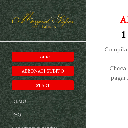
A
1
Compila 
Home
Clicca
ABBONATI SUBITO
pagare
START
DEMO
FAQ