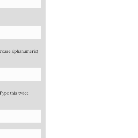
ercase alphanumeric)
Type this twice