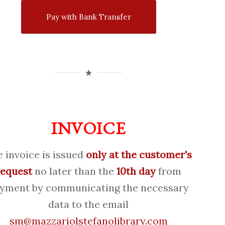
Pay with Bank Transfer
INVOICE
 invoice is issued
only at the customer's
request
no later than the
10th day
from
yment by communicating the necessary
data to the email
sm@mazzariolstefanolibrary.com