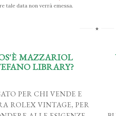
re tale data non verrà emessa.
OS'È MAZZARIOL
TEFANO LIBRARY?
ATO PER CHI VENDE E
A ROLEX VINTAGE, PER
ONDERE ALLE ESIGENZE
B