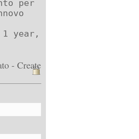
nto per
nnovo
 1 year,
to - Create