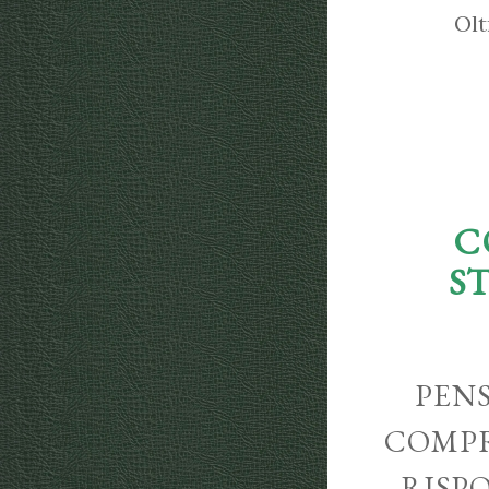
Olt
C
S
PENS
COMPR
RISP