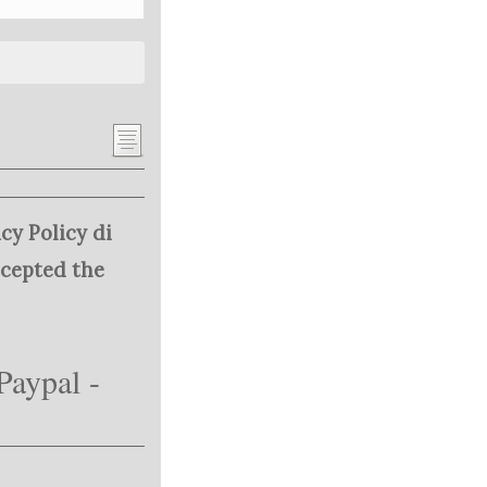
cy Policy di
ccepted the
Paypal -