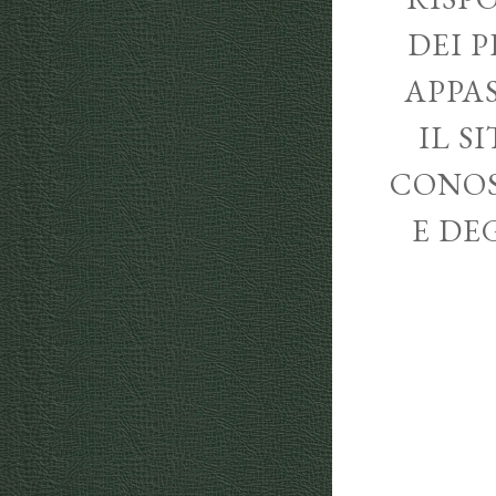
DEI P
APPA
IL S
CONOS
E DE