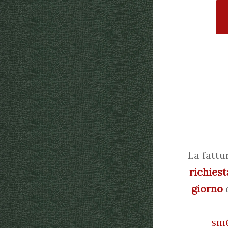
La fattu
richiest
giorno
d
sm@