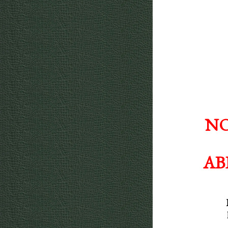
NO
AB