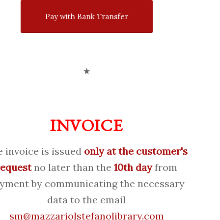
Pay with Bank Transfer
INVOICE
 invoice is issued
only at the customer's
request
no later than the
10th day
from
yment by communicating the necessary
data to the email
sm@mazzariolstefanolibrary.com