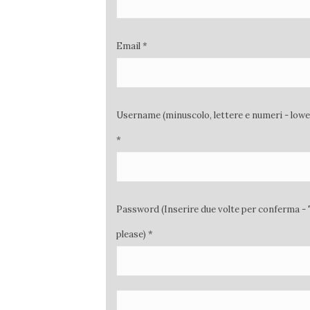
Email *
Username (minuscolo, lettere e numeri - low
*
Password (Inserire due volte per conferma - 
please) *