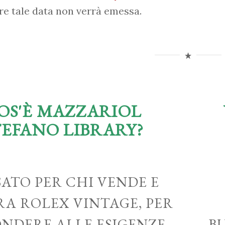
re tale data non verrà emessa.
OS'È MAZZARIOL
TEFANO LIBRARY?
ATO PER CHI VENDE E
A ROLEX VINTAGE, PER
ONDERE ALLE ESIGENZE
B