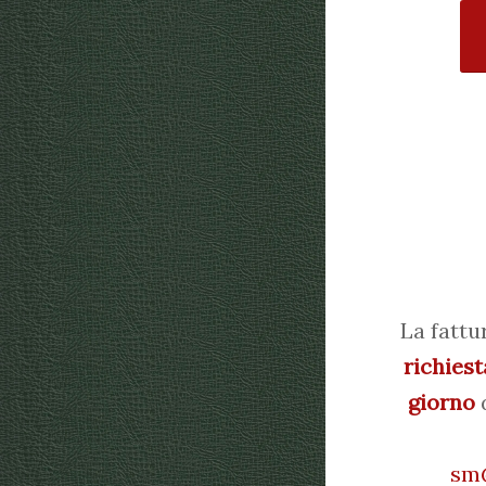
La fattu
richiest
giorno
d
sm@