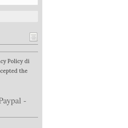
cy Policy di
ccepted the
Paypal -