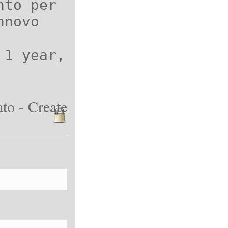
nto per
nnovo
 1 year,
to - Create