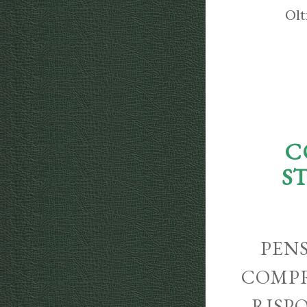
Olt
C
S
PENS
COMPR
RISP