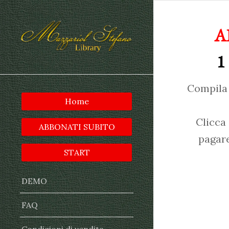
A
1
Compila 
Home
Clicca
ABBONATI SUBITO
pagare
START
DEMO
FAQ