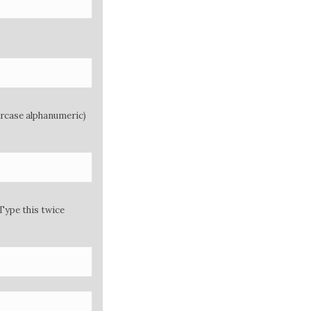
ercase alphanumeric)
Type this twice