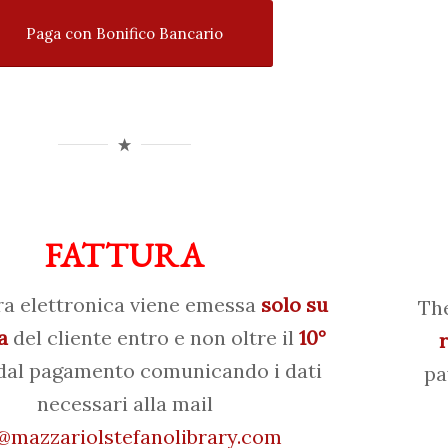
Paga con Bonifico Bancario
FATTURA
ra elettronica viene emessa
solo su
The
a
del cliente entro e non oltre il
10°
al pagamento comunicando i dati
pa
necessari alla mail
mazzariolstefanolibrary.com