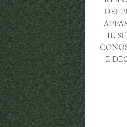
DEI P
APPA
IL S
CONOS
E DE