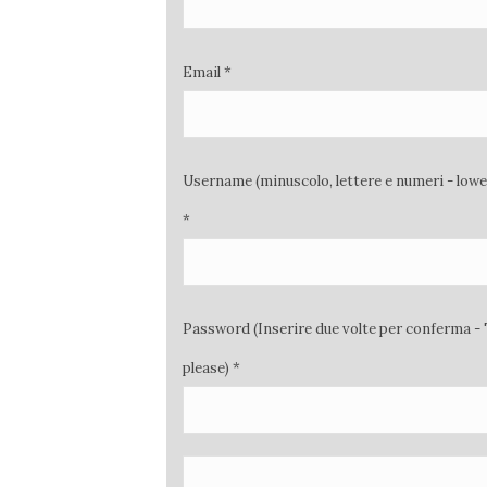
Email *
Username (minuscolo, lettere e numeri - low
*
Password (Inserire due volte per conferma - 
please) *