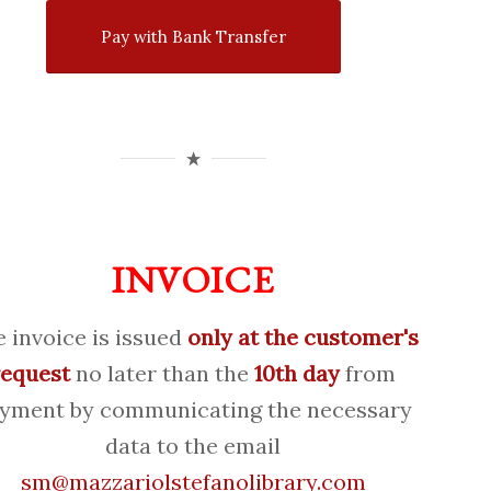
Pay with Bank Transfer
INVOICE
 invoice is issued
only at the customer's
request
no later than the
10th day
from
yment by communicating the necessary
data to the email
sm@mazzariolstefanolibrary.com