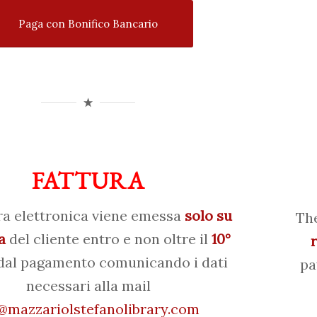
Paga con Bonifico Bancario
FATTURA
ra elettronica viene emessa
solo su
The
a
del cliente entro e non oltre il
10°
al pagamento comunicando i dati
pa
necessari alla mail
mazzariolstefanolibrary.com