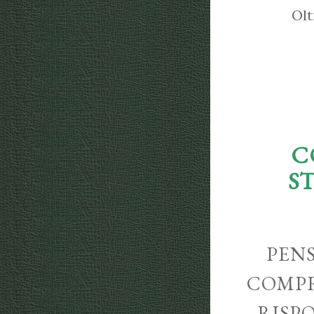
Olt
C
S
PENS
COMPR
RISP