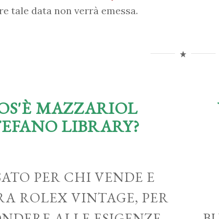
re tale data non verrà emessa.
OS'È MAZZARIOL
TEFANO LIBRARY?
ATO PER CHI VENDE E
A ROLEX VINTAGE, PER
ONDERE ALLE ESIGENZE
B