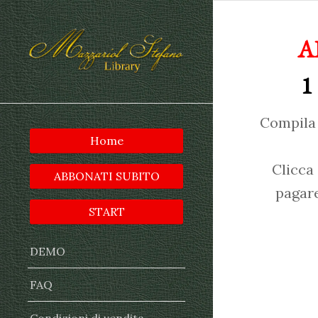
A
1
Compila 
Home
Clicca
ABBONATI SUBITO
pagare
START
DEMO
FAQ