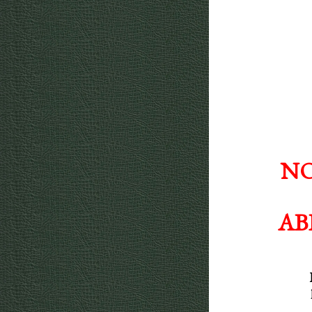
NO
AB