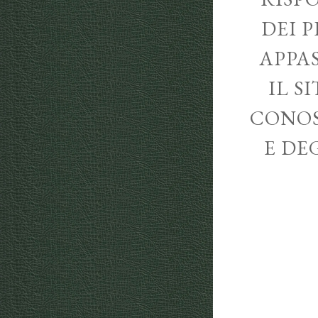
DEI P
APPA
IL S
CONOS
E DE