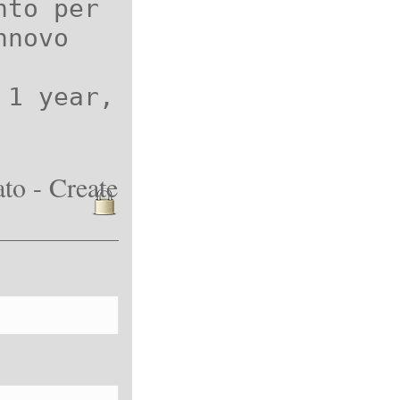
nto per
nnovo
 1 year,
to - Create