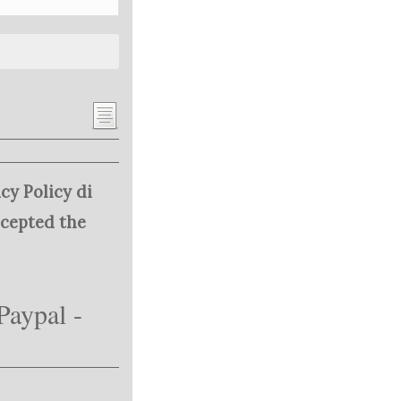
cy Policy di
ccepted the
Paypal -