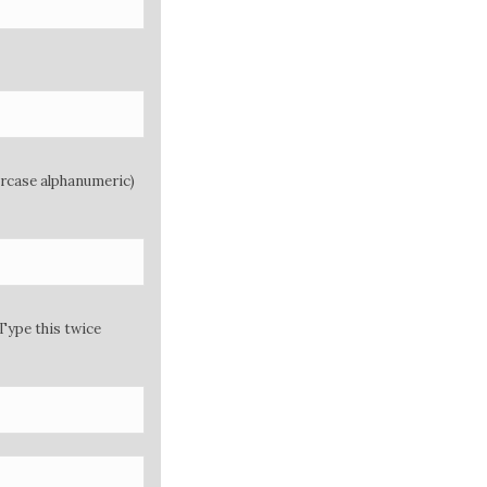
ercase alphanumeric)
Type this twice