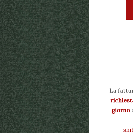
La fattu
richiest
giorno
d
sm@